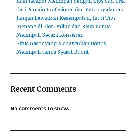
Raih Jackpot Melimpah dengan Tips dan Trik
dari Pemain Profesional dan Berpengalaman
Jangan Lewatkan Kesempatan, Ikuti Tips
Menang di Slot Online dan Raup Bonus
Melimpah Secara Konsisten
Situs Gacor yang Menawarkan Bonus
Melimpah tanpa Syarat Rumit
Recent Comments
No comments to show.