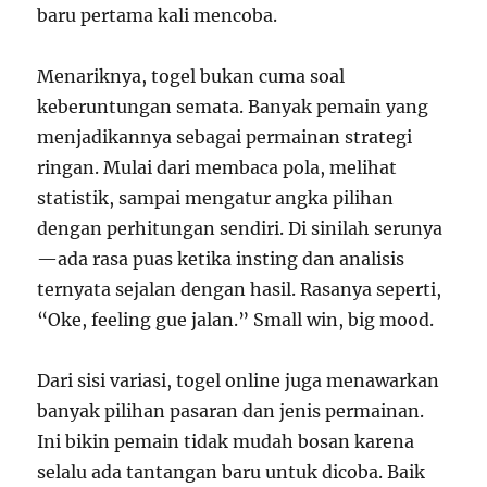
baru pertama kali mencoba.
Menariknya, togel bukan cuma soal
keberuntungan semata. Banyak pemain yang
menjadikannya sebagai permainan strategi
ringan. Mulai dari membaca pola, melihat
statistik, sampai mengatur angka pilihan
dengan perhitungan sendiri. Di sinilah serunya
—ada rasa puas ketika insting dan analisis
ternyata sejalan dengan hasil. Rasanya seperti,
“Oke, feeling gue jalan.” Small win, big mood.
Dari sisi variasi, togel online juga menawarkan
banyak pilihan pasaran dan jenis permainan.
Ini bikin pemain tidak mudah bosan karena
selalu ada tantangan baru untuk dicoba. Baik