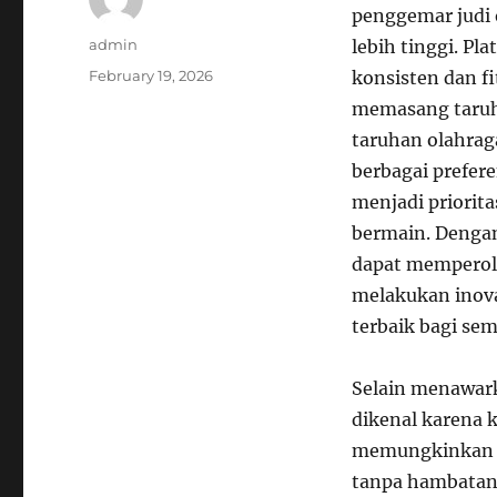
penggemar judi
Author
admin
lebih tinggi. Pl
Posted
February 19, 2026
konsisten dan 
on
memasang taruha
taruhan olahrag
berbagai prefer
menjadi priorit
bermain. Denga
dapat memperole
melakukan inova
terbaik bagi se
Selain menawark
dikenal karena 
memungkinkan p
tanpa hambatan 