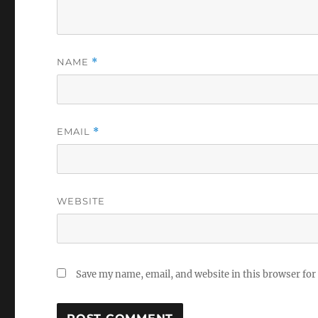
NAME
*
EMAIL
*
WEBSITE
Save my name, email, and website in this browser for