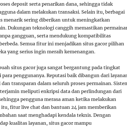
es deposit serta penarikan dana, sehingga tidak
gguna dalam melakukan transaksi. Selain itu, berbagai
s menarik sering diberikan untuk meningkatkan
in. Dukungan teknologi canggih memastikan permaina
 tanpa gangguan, serta mendukung kompatibilitas
erbeda. Semua fitur ini menjadikan situs gacor pilihan
ka yang serius ingin meraih kemenangan.
buah situs gacor juga sangat bergantung pada tingkat
i para penggunanya. Reputasi baik dibangun dari layana
l dan transparan dalam seluruh proses permainan. Siste
erjamin meliputi enkripsi data dan perlindungan dari
 sehingga pengguna merasa aman ketika melakukan
n itu, fitur live chat dan bantuan 24 jam memberikan
bahan saat menghadapi kendala teknis. Dengan
ap kualitas layanan, situs gacor mampu