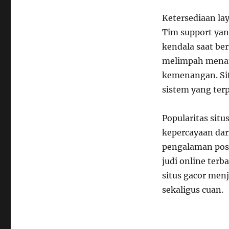
Ketersediaan la
Tim support ya
kendala saat ber
melimpah mena
kemenangan. Sit
sistem yang terp
Popularitas situ
kepercayaan da
pengalaman posi
judi online ter
situs gacor men
sekaligus cuan.