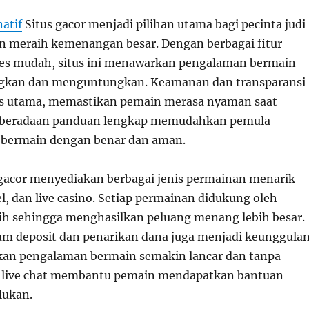
atif
Situs gacor menjadi pilihan utama bagi pecinta judi
in meraih kemenangan besar. Dengan berbagai fitur
ses mudah, situs ini menawarkan pengalaman bermain
kan dan menguntungkan. Keamanan dan transparansi
as utama, memastikan pemain merasa nyaman saat
Keberadaan panduan lengkap memudahkan pemula
bermain dengan benar dan aman.
us gacor menyediakan berbagai jenis permainan menarik
gel, dan live casino. Setiap permainan didukung oleh
ih sehingga menghasilkan peluang menang lebih besar.
m deposit dan penarikan dana juga menjadi keunggula
kan pengalaman bermain semakin lancar dan tanpa
r live chat membantu pemain mendapatkan bantuan
lukan.