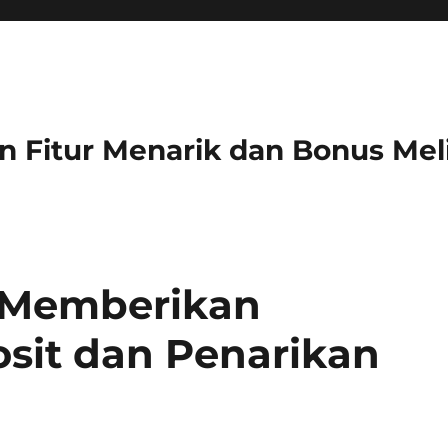
an Fitur Menarik dan Bonus Me
g Memberikan
it dan Penarikan