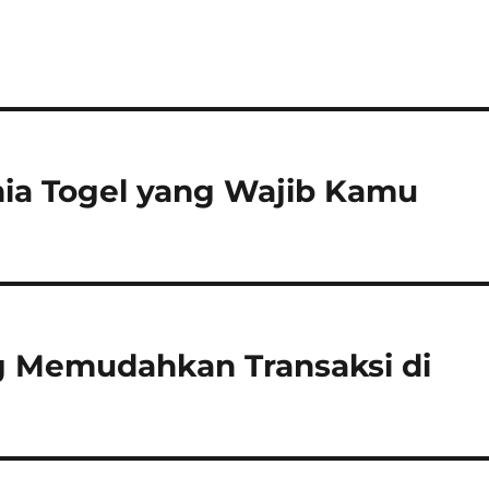
unia Togel yang Wajib Kamu
g Memudahkan Transaksi di