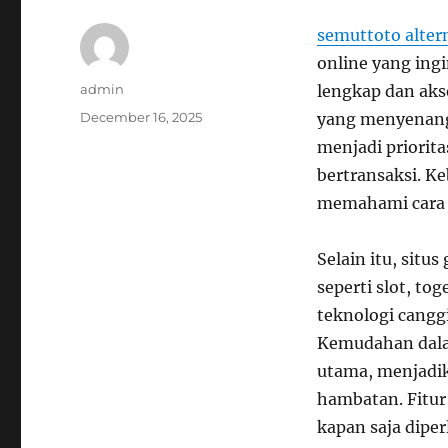
semuttoto altern
online yang ing
Author
admin
lengkap dan ak
Posted
December 16, 2025
yang menyenang
on
menjadi priorit
bertransaksi. 
memahami cara 
Selain itu, sit
seperti slot, to
teknologi cangg
Kemudahan dala
utama, menjadi
hambatan. Fitu
kapan saja diper