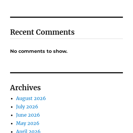
Recent Comments
No comments to show.
Archives
August 2026
July 2026
June 2026
May 2026
April 2026