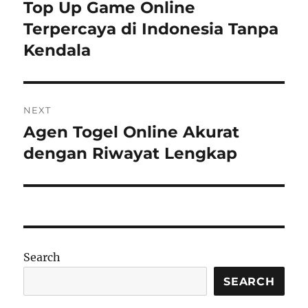
navigation
Top Up Game Online
Previous
post:
Terpercaya di Indonesia Tanpa
Kendala
NEXT
Agen Togel Online Akurat
Next
post:
dengan Riwayat Lengkap
Search
SEARCH