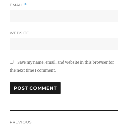
EMAIL
*
WEBSITE
Save my name, email, and website in this browser for
the next time I comment.
Post
PREVIOUS