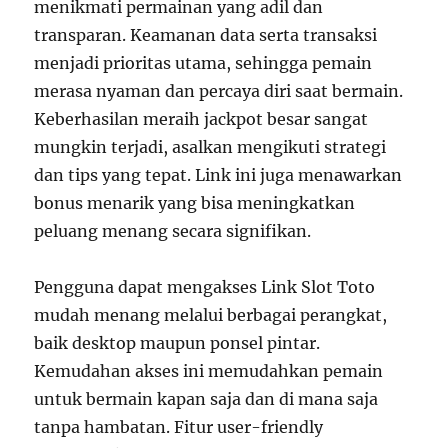
menikmati permainan yang adil dan
transparan. Keamanan data serta transaksi
menjadi prioritas utama, sehingga pemain
merasa nyaman dan percaya diri saat bermain.
Keberhasilan meraih jackpot besar sangat
mungkin terjadi, asalkan mengikuti strategi
dan tips yang tepat. Link ini juga menawarkan
bonus menarik yang bisa meningkatkan
peluang menang secara signifikan.
Pengguna dapat mengakses Link Slot Toto
mudah menang melalui berbagai perangkat,
baik desktop maupun ponsel pintar.
Kemudahan akses ini memudahkan pemain
untuk bermain kapan saja dan di mana saja
tanpa hambatan. Fitur user-friendly