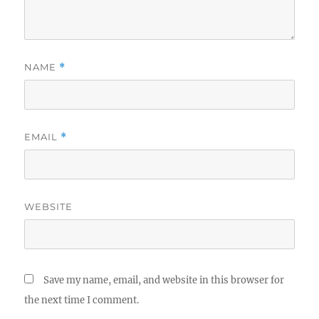
NAME
*
EMAIL
*
WEBSITE
Save my name, email, and website in this browser for
the next time I comment.