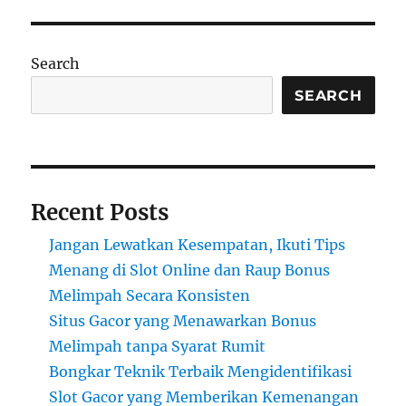
Search
SEARCH
Recent Posts
Jangan Lewatkan Kesempatan, Ikuti Tips
Menang di Slot Online dan Raup Bonus
Melimpah Secara Konsisten
Situs Gacor yang Menawarkan Bonus
Melimpah tanpa Syarat Rumit
Bongkar Teknik Terbaik Mengidentifikasi
Slot Gacor yang Memberikan Kemenangan