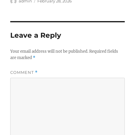
Author
Posted
admin
February 28, 2026
on
Leave a Reply
Your email address will not be published.
Required fields
are marked
*
COMMENT
*