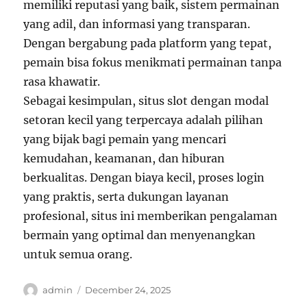
memiliki reputasi yang baik, sistem permainan
yang adil, dan informasi yang transparan.
Dengan bergabung pada platform yang tepat,
pemain bisa fokus menikmati permainan tanpa
rasa khawatir.
Sebagai kesimpulan, situs slot dengan modal
setoran kecil yang terpercaya adalah pilihan
yang bijak bagi pemain yang mencari
kemudahan, keamanan, dan hiburan
berkualitas. Dengan biaya kecil, proses login
yang praktis, serta dukungan layanan
profesional, situs ini memberikan pengalaman
bermain yang optimal dan menyenangkan
untuk semua orang.
Author
Posted
admin
December 24, 2025
on