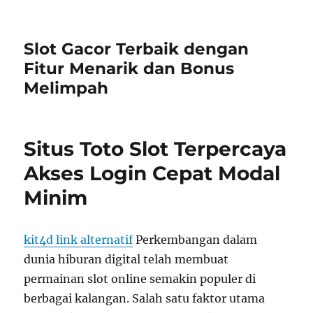
Slot Gacor Terbaik dengan
Fitur Menarik dan Bonus
Melimpah
Situs Toto Slot Terpercaya
Akses Login Cepat Modal
Minim
kit4d link alternatif
Perkembangan dalam
dunia hiburan digital telah membuat
permainan slot online semakin populer di
berbagai kalangan. Salah satu faktor utama