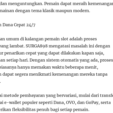
dan menguntungkan. Pemain dapat meraih kemenanga
rmainan dengan tema klasik maupun modern.
n Dana Cepat 24/7
han umum di kalangan pemain slot adalah proses
yang lambat. SURGA898 mengatasi masalah ini dengan
r penarikan cepat yang dapat dilakukan kapan saja,
an setiap hari. Dengan sistem otomatis yang ada, proses
 biasanya hanya memakan waktu beberapa menit,
n dapat segera menikmati kemenangan mereka tanpa
.
ai metode pembayaran yang bervariasi, mulai dari transf
i e-wallet populer seperti Dana, OVO, dan GoPay, serta
ikan fleksibilitas penuh bagi setiap pemain.