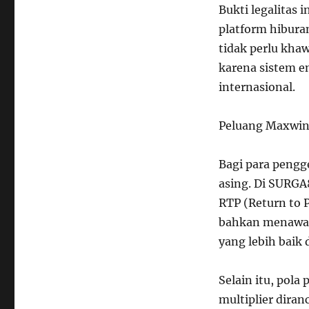
Bukti legalitas
platform hibura
tidak perlu kha
karena sistem e
internasional.
Peluang Maxwin
Bagi para pengge
asing. Di SURGA
RTP (Return to 
bahkan menawar
yang lebih baik 
Selain itu, pola 
multiplier dir