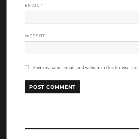
EMAIL
*
WEBSITE
Save my name, email, and website in this browser for
Post