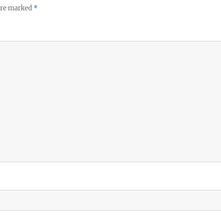
 are marked
*