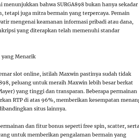
 ini menunjukkan bahwa SURGA898 bukan hanya sekadar
n, tetapi juga mitra bermain yang terpercaya. Pemain
watir mengenai keamanan informasi pribadi atau dana,
nkripsi yang diterapkan telah memenuhi standar
 yang Menarik
mar slot online, istilah Maxwin pastinya sudah tidak
898, peluang untuk meraih Maxwin lebih besar berkat
Player) yang tinggi dan transparan. Beberapa permainan
kan RTP di atas 96%, memberikan kesempatan menan
dibandingkan situs lainnya.
permainan dan fitur bonus seperti free spin, scatter, sert
ancang untuk memberikan pengalaman bermain yang