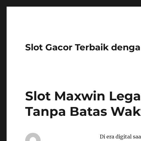
Slot Gacor Terbaik deng
Slot Maxwin Lega
Tanpa Batas Wak
Di era digital s