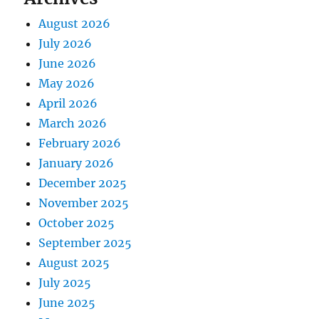
August 2026
July 2026
June 2026
May 2026
April 2026
March 2026
February 2026
January 2026
December 2025
November 2025
October 2025
September 2025
August 2025
July 2025
June 2025