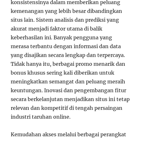
konsistensinya dalam memberikan peluang
kemenangan yang lebih besar dibandingkan
situs lain. Sistem analisis dan prediksi yang
akurat menjadi faktor utama di balik
keberhasilan ini. Banyak pengguna yang
merasa terbantu dengan informasi dan data
yang disajikan secara lengkap dan terpercaya.
Tidak hanya itu, berbagai promo menarik dan
bonus khusus sering kali diberikan untuk
meningkatkan semangat dan peluang meraih
keuntungan. Inovasi dan pengembangan fitur
secara berkelanjutan menjadikan situs ini tetap
relevan dan kompetitif di tengah persaingan
industri taruhan online.
Kemudahan akses melalui berbagai perangkat