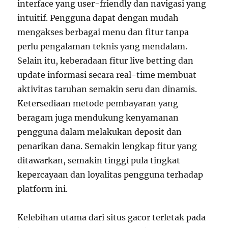
interface yang user-friendly dan navigasi yang
intuitif. Pengguna dapat dengan mudah
mengakses berbagai menu dan fitur tanpa
perlu pengalaman teknis yang mendalam.
Selain itu, keberadaan fitur live betting dan
update informasi secara real-time membuat
aktivitas taruhan semakin seru dan dinamis.
Ketersediaan metode pembayaran yang
beragam juga mendukung kenyamanan
pengguna dalam melakukan deposit dan
penarikan dana. Semakin lengkap fitur yang
ditawarkan, semakin tinggi pula tingkat
kepercayaan dan loyalitas pengguna terhadap
platform ini.
Kelebihan utama dari situs gacor terletak pada