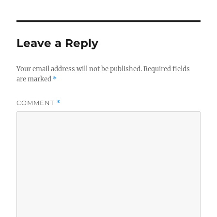
Leave a Reply
Your email address will not be published.
Required fields
are marked
*
COMMENT
*