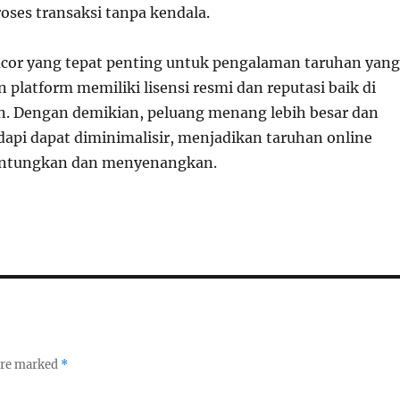
es transaksi tanpa kendala.
acor yang tepat penting untuk pengalaman taruhan yang
n platform memiliki lisensi resmi dan reputasi baik di
. Dengan demikian, peluang menang lebih besar dan
dapi dapat diminimalisir, menjadikan taruhan online
ntungkan dan menyenangkan.
 are marked
*