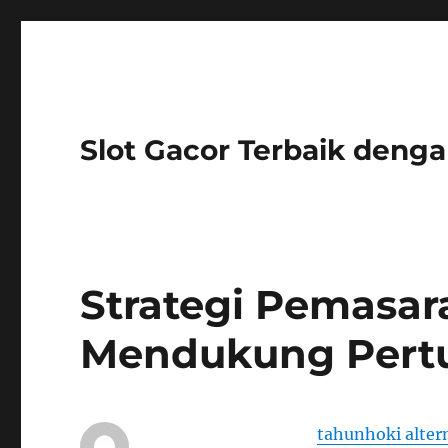
Slot Gacor Terbaik deng
Strategi Pemasar
Mendukung Pertu
tahunhoki altern