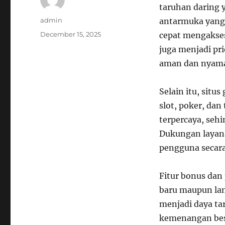
taruhan daring 
Author
admin
antarmuka yang 
Posted
December 15, 2025
cepat mengakses
on
juga menjadi pr
aman dan nyam
Selain itu, sit
slot, poker, dan
terpercaya, seh
Dukungan layana
pengguna secara
Fitur bonus dan
baru maupun lam
menjadi daya ta
kemenangan besa