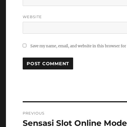
WEBSITE
Save my name, email, and website in this browser for
Post
PREVIOUS
navigation
Sensasi Slot Online Mod
Previous