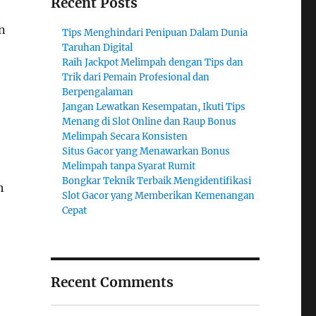
Recent Posts
n
Tips Menghindari Penipuan Dalam Dunia
Taruhan Digital
Raih Jackpot Melimpah dengan Tips dan
Trik dari Pemain Profesional dan
Berpengalaman
Jangan Lewatkan Kesempatan, Ikuti Tips
Menang di Slot Online dan Raup Bonus
Melimpah Secara Konsisten
Situs Gacor yang Menawarkan Bonus
Melimpah tanpa Syarat Rumit
Bongkar Teknik Terbaik Mengidentifikasi
h
Slot Gacor yang Memberikan Kemenangan
Cepat
Recent Comments