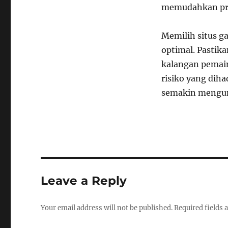
memudahkan pros
Memilih situs g
optimal. Pastika
kalangan pemain
risiko yang diha
semakin mengu
Leave a Reply
Your email address will not be published.
Required fields