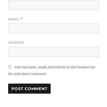
EMAIL
*
WEBSITE
Save my name, email, and website in this browser for
the next time I comment.