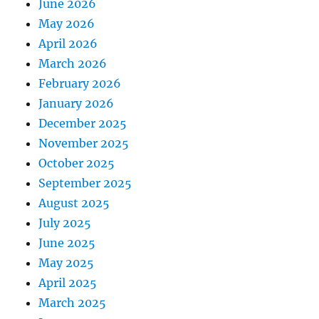
June 2026
May 2026
April 2026
March 2026
February 2026
January 2026
December 2025
November 2025
October 2025
September 2025
August 2025
July 2025
June 2025
May 2025
April 2025
March 2025