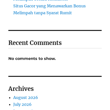
Situs Gacor yang Menawarkan Bonus
Melimpah tanpa Syarat Rumit
Recent Comments
No comments to show.
Archives
August 2026
July 2026