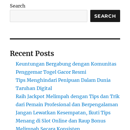
Search
SEARCH
Recent Posts
Keuntungan Bergabung dengan Komunitas
Penggemar Togel Gacor Resmi
Tips Menghindari Penipuan Dalam Dunia
Taruhan Digital
Raih Jackpot Melimpah dengan Tips dan Trik
dari Pemain Profesional dan Berpengalaman
Jangan Lewatkan Kesempatan, Ikuti Tips
Menang di Slot Online dan Raup Bonus
Melimpah Secara Konsisten