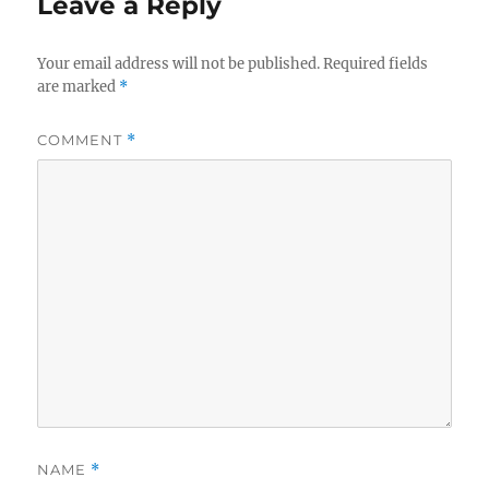
Leave a Reply
Your email address will not be published.
Required fields
are marked
*
COMMENT
*
NAME
*