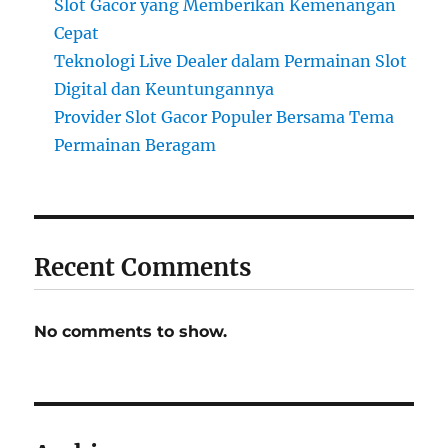
Slot Gacor yang Memberikan Kemenangan
Cepat
Teknologi Live Dealer dalam Permainan Slot
Digital dan Keuntungannya
Provider Slot Gacor Populer Bersama Tema
Permainan Beragam
Recent Comments
No comments to show.