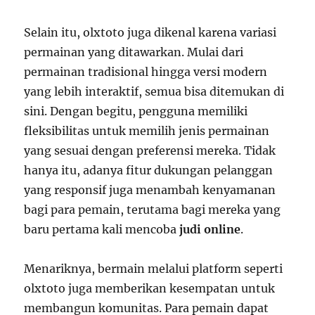
Selain itu, olxtoto juga dikenal karena variasi
permainan yang ditawarkan. Mulai dari
permainan tradisional hingga versi modern
yang lebih interaktif, semua bisa ditemukan di
sini. Dengan begitu, pengguna memiliki
fleksibilitas untuk memilih jenis permainan
yang sesuai dengan preferensi mereka. Tidak
hanya itu, adanya fitur dukungan pelanggan
yang responsif juga menambah kenyamanan
bagi para pemain, terutama bagi mereka yang
baru pertama kali mencoba
judi online
.
Menariknya, bermain melalui platform seperti
olxtoto juga memberikan kesempatan untuk
membangun komunitas. Para pemain dapat