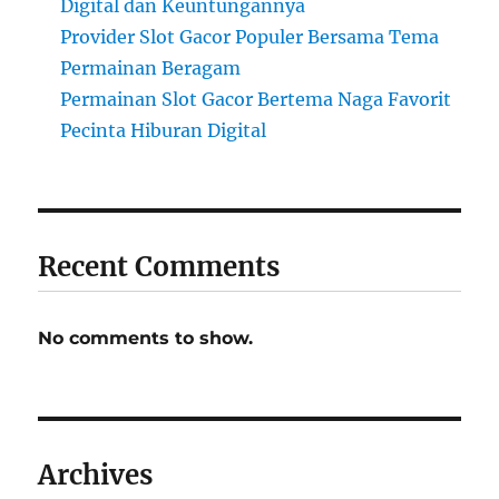
Digital dan Keuntungannya
Provider Slot Gacor Populer Bersama Tema
Permainan Beragam
Permainan Slot Gacor Bertema Naga Favorit
Pecinta Hiburan Digital
Recent Comments
No comments to show.
Archives