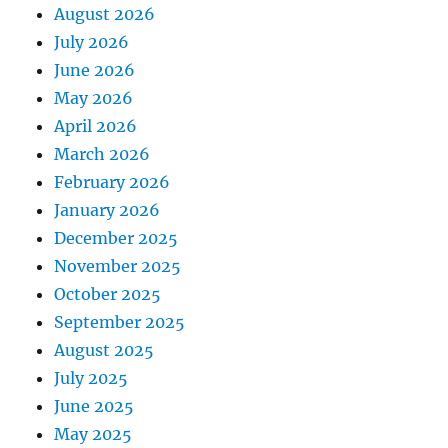
August 2026
July 2026
June 2026
May 2026
April 2026
March 2026
February 2026
January 2026
December 2025
November 2025
October 2025
September 2025
August 2025
July 2025
June 2025
May 2025