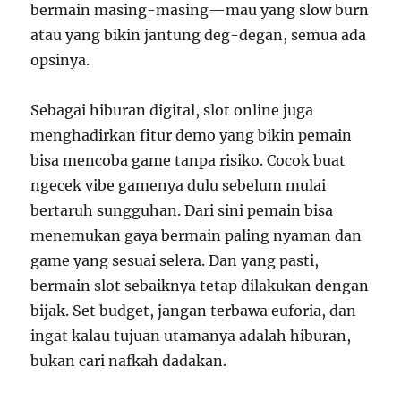
bermain masing-masing—mau yang slow burn
atau yang bikin jantung deg-degan, semua ada
opsinya.
Sebagai hiburan digital, slot online juga
menghadirkan fitur demo yang bikin pemain
bisa mencoba game tanpa risiko. Cocok buat
ngecek vibe gamenya dulu sebelum mulai
bertaruh sungguhan. Dari sini pemain bisa
menemukan gaya bermain paling nyaman dan
game yang sesuai selera. Dan yang pasti,
bermain slot sebaiknya tetap dilakukan dengan
bijak. Set budget, jangan terbawa euforia, dan
ingat kalau tujuan utamanya adalah hiburan,
bukan cari nafkah dadakan.