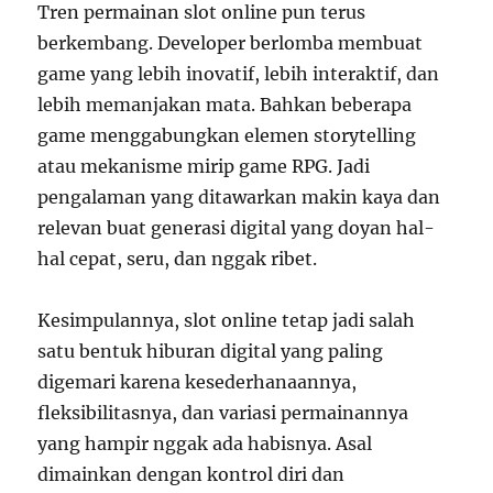
Tren permainan slot online pun terus
berkembang. Developer berlomba membuat
game yang lebih inovatif, lebih interaktif, dan
lebih memanjakan mata. Bahkan beberapa
game menggabungkan elemen storytelling
atau mekanisme mirip game RPG. Jadi
pengalaman yang ditawarkan makin kaya dan
relevan buat generasi digital yang doyan hal-
hal cepat, seru, dan nggak ribet.
Kesimpulannya, slot online tetap jadi salah
satu bentuk hiburan digital yang paling
digemari karena kesederhanaannya,
fleksibilitasnya, dan variasi permainannya
yang hampir nggak ada habisnya. Asal
dimainkan dengan kontrol diri dan