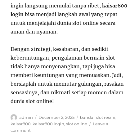
ingin langsung memulai tanpa ribet,
kaisar800
login
bisa menjadi langkah awal yang tepat
untuk menjelajahi dunia slot online secara
aman dan nyaman.
Dengan strategi, kesabaran, dan sedikit
keberuntungan, pengalaman bermain slot
tidak hanya menyenangkan, tapi juga bisa
memberi keuntungan yang memuaskan. Jadi,
bersiaplah untuk memutar gulungan, rasakan
sensasinya, dan nikmati setiap momen dalam
dunia slot online!
Author
Posted
Tags
admin
December 2, 2025
bandar slot resmi
,
on
kaisar800
,
kaisar800 login
,
slot online
Leave a
on
comment
Sensasi