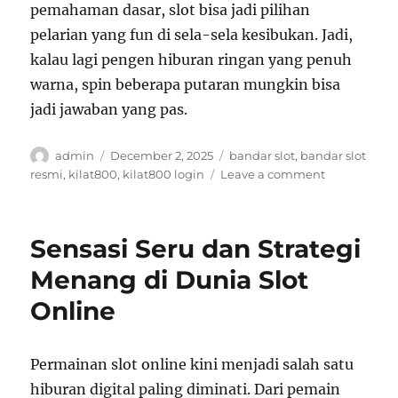
pemahaman dasar, slot bisa jadi pilihan
pelarian yang fun di sela-sela kesibukan. Jadi,
kalau lagi pengen hiburan ringan yang penuh
warna, spin beberapa putaran mungkin bisa
jadi jawaban yang pas.
Author
Posted
Tags
admin
December 2, 2025
bandar slot
,
bandar slot
on
on
resmi
,
kilat800
,
kilat800 login
Leave a comment
Menggali
Serunya
Putaran
Sensasi Seru dan Strategi
Slot
Online
Menang di Dunia Slot
yang
Online
Bikin
Betah
Permainan slot online kini menjadi salah satu
hiburan digital paling diminati. Dari pemain