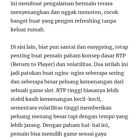
ini membuat pengalaman bermain terasa
menyenangkan dan nggak monoton, cocok
banget buat yang pengen refreshing tanpa
keluar rumah.
Di sisi lain, biar pun santai dan easygoing, tetap
penting buat pemain paham konsep dasar RTP
(Return to Player) dan volatilitas. Dua istilah ini
jadi patokan buat ngira-ngira seberapa sering
dan seberapa besar peluang kemenangan dari
sebuah game slot. RTP tinggi biasanya lebih
stabil kasih kemenangan kecil-kecil,
sementara volatilitas tinggi memberikan
peluang menang besar tapi dengan tempo yang
lebih jarang. Dengan paham hal-hal ini,
pemain bisa memilih game sesuai gaya