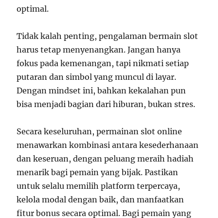
optimal.
Tidak kalah penting, pengalaman bermain slot
harus tetap menyenangkan. Jangan hanya
fokus pada kemenangan, tapi nikmati setiap
putaran dan simbol yang muncul di layar.
Dengan mindset ini, bahkan kekalahan pun
bisa menjadi bagian dari hiburan, bukan stres.
Secara keseluruhan, permainan slot online
menawarkan kombinasi antara kesederhanaan
dan keseruan, dengan peluang meraih hadiah
menarik bagi pemain yang bijak. Pastikan
untuk selalu memilih platform terpercaya,
kelola modal dengan baik, dan manfaatkan
fitur bonus secara optimal. Bagi pemain yang