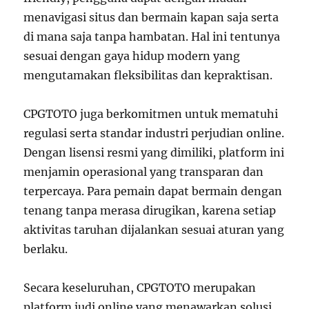
menavigasi situs dan bermain kapan saja serta
di mana saja tanpa hambatan. Hal ini tentunya
sesuai dengan gaya hidup modern yang
mengutamakan fleksibilitas dan kepraktisan.
CPGTOTO juga berkomitmen untuk mematuhi
regulasi serta standar industri perjudian online.
Dengan lisensi resmi yang dimiliki, platform ini
menjamin operasional yang transparan dan
terpercaya. Para pemain dapat bermain dengan
tenang tanpa merasa dirugikan, karena setiap
aktivitas taruhan dijalankan sesuai aturan yang
berlaku.
Secara keseluruhan, CPGTOTO merupakan
platform judi online yang menawarkan solusi