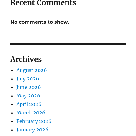
Recent Comments
No comments to show.
Archives
August 2026
July 2026
June 2026
May 2026
April 2026
March 2026
February 2026
January 2026