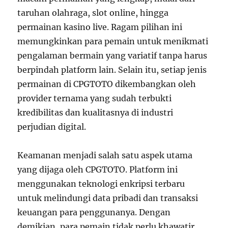
taruhan olahraga, slot online, hingga
permainan kasino live. Ragam pilihan ini
memungkinkan para pemain untuk menikmati
pengalaman bermain yang variatif tanpa harus
berpindah platform lain. Selain itu, setiap jenis
permainan di CPGTOTO dikembangkan oleh
provider ternama yang sudah terbukti
kredibilitas dan kualitasnya di industri
perjudian digital.
Keamanan menjadi salah satu aspek utama
yang dijaga oleh CPGTOTO. Platform ini
menggunakan teknologi enkripsi terbaru
untuk melindungi data pribadi dan transaksi
keuangan para penggunanya. Dengan
demikian, para pemain tidak perlu khawatir