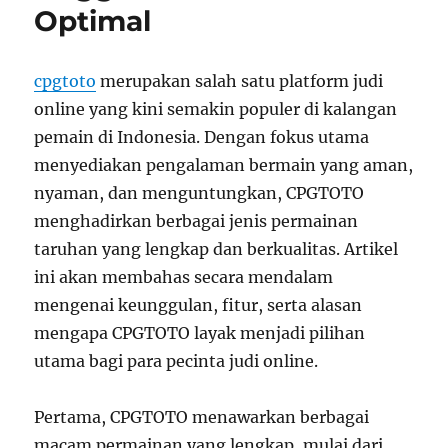
Optimal
cpgtoto
merupakan salah satu platform judi
online yang kini semakin populer di kalangan
pemain di Indonesia. Dengan fokus utama
menyediakan pengalaman bermain yang aman,
nyaman, dan menguntungkan, CPGTOTO
menghadirkan berbagai jenis permainan
taruhan yang lengkap dan berkualitas. Artikel
ini akan membahas secara mendalam
mengenai keunggulan, fitur, serta alasan
mengapa CPGTOTO layak menjadi pilihan
utama bagi para pecinta judi online.
Pertama, CPGTOTO menawarkan berbagai
macam permainan yang lengkap, mulai dari