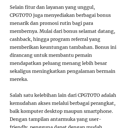
Selain fitur dan layanan yang unggul,
CPGTOTO juga menyediakan berbagai bonus
menarik dan promosi rutin bagi para
membernya. Mulai dari bonus selamat datang,
cashback, hingga program referral yang
memberikan keuntungan tambahan. Bonus ini
dirancang untuk membantu pemain
mendapatkan peluang menang lebih besar
sekaligus meningkatkan pengalaman bermain
mereka.
Salah satu kelebihan lain dari CPGTOTO adalah
kemudahan akses melalui berbagai perangkat,
baik komputer desktop maupun smartphone.
Dengan tampilan antarmuka yang user-
friendly, pengguna dapat dengan mudah