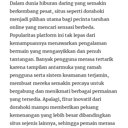
Dalam dunia hiburan daring yang semakin
berkembang pesat, situs seperti dorahoki
menjadi pilihan utama bagi pecinta taruhan
online yang mencari sensasi berbeda.
Popularitas platform ini tak lepas dari
kemampuannya menawarkan pengalaman
bermain yang mengasyikkan dan penuh
tantangan. Banyak pengguna merasa tertarik
karena tampilan antarmuka yang ramah
pengguna serta sistem keamanan terjamin,
membuat mereka semakin percaya untuk
bergabung dan menikmati berbagai permainan
yang tersedia. Apalagi, fitur inovatif dari
dorahoki mampu memberikan peluang
kemenangan yang lebih besar dibandingkan
situs sejenis lainnya, sehingga pemain merasa