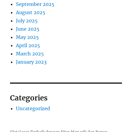
September 2025
August 2025
July 2025
June 2025
May 2025
April 2025
March 2025
January 2023
Categories
Uncategorized