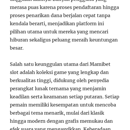
merasa puas karena proses pendaftaran hingga
proses penarikan dana berjalan cepat tanpa
kendala berarti, menjadikan platform ini
pilihan utama untuk mereka yang mencari
hiburan sekaligus peluang meraih keuntungan
besar.
Salah satu keunggulan utama dari Mamibet
slot adalah koleksi game yang lengkap dan
berkualitas tinggi, didukung oleh penyedia
perangkat lunak ternama yang menjamin
keadilan serta keamanan setiap putaran. Setiap
pemain memiliki kesempatan untuk mencoba
berbagai tema menarik, mulai dari klasik
hingga modern dengan grafis memukau dan
efek suara yang mengasyikkan. Keberadaan