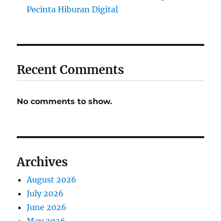
Pecinta Hiburan Digital
Recent Comments
No comments to show.
Archives
August 2026
July 2026
June 2026