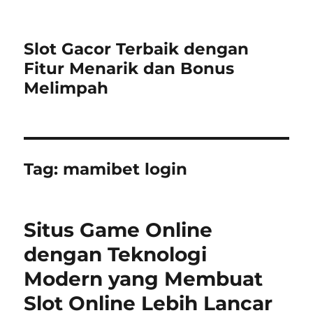
Slot Gacor Terbaik dengan
Fitur Menarik dan Bonus
Melimpah
Tag:
mamibet login
Situs Game Online
dengan Teknologi
Modern yang Membuat
Slot Online Lebih Lancar