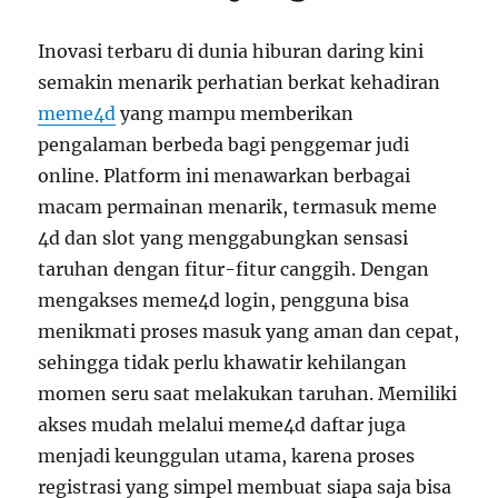
Inovasi terbaru di dunia hiburan daring kini
semakin menarik perhatian berkat kehadiran
meme4d
yang mampu memberikan
pengalaman berbeda bagi penggemar judi
online. Platform ini menawarkan berbagai
macam permainan menarik, termasuk meme
4d dan slot yang menggabungkan sensasi
taruhan dengan fitur-fitur canggih. Dengan
mengakses meme4d login, pengguna bisa
menikmati proses masuk yang aman dan cepat,
sehingga tidak perlu khawatir kehilangan
momen seru saat melakukan taruhan. Memiliki
akses mudah melalui meme4d daftar juga
menjadi keunggulan utama, karena proses
registrasi yang simpel membuat siapa saja bisa