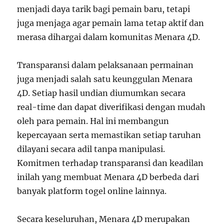
menjadi daya tarik bagi pemain baru, tetapi
juga menjaga agar pemain lama tetap aktif dan
merasa dihargai dalam komunitas Menara 4D.
Transparansi dalam pelaksanaan permainan
juga menjadi salah satu keunggulan Menara
4D. Setiap hasil undian diumumkan secara
real-time dan dapat diverifikasi dengan mudah
oleh para pemain. Hal ini membangun
kepercayaan serta memastikan setiap taruhan
dilayani secara adil tanpa manipulasi.
Komitmen terhadap transparansi dan keadilan
inilah yang membuat Menara 4D berbeda dari
banyak platform togel online lainnya.
Secara keseluruhan, Menara 4D merupakan