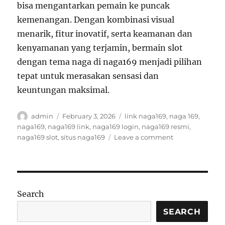
bisa mengantarkan pemain ke puncak
kemenangan. Dengan kombinasi visual
menarik, fitur inovatif, serta keamanan dan
kenyamanan yang terjamin, bermain slot
dengan tema naga di naga169 menjadi pilihan
tepat untuk merasakan sensasi dan
keuntungan maksimal.
Author
Posted
Tags
admin
February 3, 2026
link naga169
,
naga 169
,
on
naga169
,
naga169 link
,
naga169 login
,
naga169 resmi
,
on
naga169 slot
,
situs naga169
Leave a comment
Slot
Paling
Direkomendasi
Pemain
Lama
Search
SEARCH