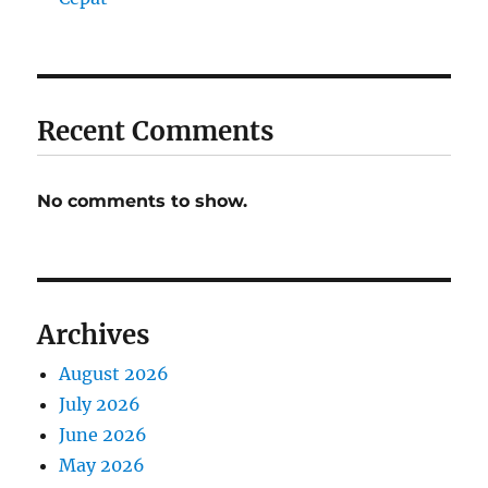
Recent Comments
No comments to show.
Archives
August 2026
July 2026
June 2026
May 2026