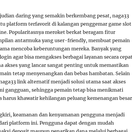
judian daring yang semakin berkembang pesat, naga33
atu platform terfavorit di kalangan penggemar game slot
ine. Popularitasnya meroket berkat beragam fitur
mpilan antarmuka yang user-friendly, membuat pemain
lama mencoba keberuntungan mereka. Banyak yang
login agar bisa mengakses berbagai layanan secara cepa
a akses yang lancar sangat penting untuk memastikan
main tetap menyenangkan dan bebas hambatan. Selain
naga33 link alternatif menjadi solusi utama saat akses
i gangguan, sehingga pemain tetap bisa menikmati
 harus khawatir kehilangan peluang kemenangan besar
ngkiri, keamanan dan kenyamanan pengguna menjadi
 dari platform ini. Pengguna dapat dengan mudah
aksi deposit maupun penarikan dana melalui berbagai