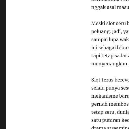
nggak asal masu
Meski slot seru 
peluang. Jadi, y
sampai lupa wak
ini sebagai hibu
tapi tetap sada
menyenangkan.
Slot terus berev
selalu punya ses
mekanisme baru
pernah membosan
tetap seru, duni
satu putaran kec
drama streaming