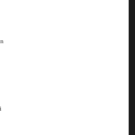
an
,
i