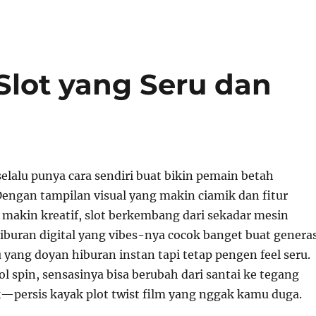
Slot yang Seru dan
elalu punya cara sendiri buat bikin pemain betah
engan tampilan visual yang makin ciamik dan fitur
makin kreatif, slot berkembang dari sekadar mesin
iburan digital yang vibes-nya cocok banget buat generas
yang doyan hiburan instan tapi tetap pengen feel seru.
ol spin, sensasinya bisa berubah dari santai ke tegang
k—persis kayak plot twist film yang nggak kamu duga.