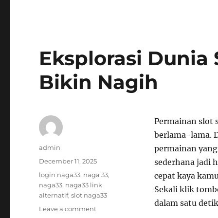
Eksplorasi Dunia 
Bikin Nagih
Permainan slot s
berlama-lama. D
Author
admin
permainan yang 
Posted
December 11, 2025
sederhana jadi h
on
Tags
login naga33
,
naga 33
,
cepat kaya kamu 
naga33
,
naga33 link
Sekali klik tomb
alternatif
,
slot naga33
dalam satu deti
on
Leave a comment