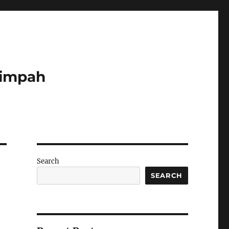
limpah
Search
SEARCH