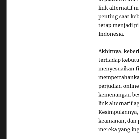
link alternatif
penting saat k
tetap menjadi pi
Indonesia.
Akhirnya, keberh
terhadap kebut
menyesuaikan fi
mempertahankan 
perjudian onlin
kemenangan besa
link alternatif 
Kesimpulannya,
keamanan, dan p
mereka yang ing