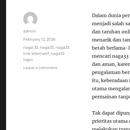
Dalam dunia per
menjadi salah s
Author
admin
dan taruhan onl
Posted
February 12, 2026
menarik dan ta
on
Tags
naga 33
,
naga33
,
naga33
betah berlama-
link alternatif
,
naga33
mencari naga33 
login
dan aman, karen
on
Leave a comment
pengalaman ber
Slot
Gacor
itu, keberadaan 
dengan
utama mengalam
Bonus
permainan tanpa
Tanpa
Ribet
Tak dapat dipu
prioritas utama
melakukan trans