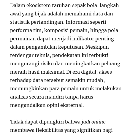
Dalam ekosistem taruhan sepak bola, langkah
awal yang bijak adalah memahami data dan
statistik pertandingan. Informasi seperti
performa tim, komposisi pemain, hingga pola
permainan dapat menjadi indikator penting
dalam pengambilan keputusan. Meskipun
terdengar teknis, pendekatan ini terbukti
mengurangi risiko dan meningkatkan peluang
meraih hasil maksimal. Di era digital, akses
terhadap data tersebut semakin mudah,
memungkinkan para pemain untuk melakukan
analisis secara mandiri tanpa harus
mengandalkan opini eksternal.
Tidak dapat dipungkiri bahwa
judi online
membawa fleksibilitas yang signifikan bagi