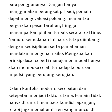
para penggunanya. Dengan hanya
menggunakan perangkat pribadi, pemain
dapat mengevaluasi peluang, memantau
pergerakan pasar taruhan, hingga
menempatkan pilihan terbaik secara real time.
Namun, kemudahan ini harus tetap diimbangi
dengan kedisiplinan serta pemahaman
mendalam mengenai risiko. Mengabaikan
prinsip dasar seperti manajemen modal hanya
akan membuka celah terhadap keputusan
impulsif yang berujung kerugian.
Dalam konteks modern, kecepatan dan
ketepatan menjadi faktor utama. Pemain tidak
hanya dituntut membaca kondisi lapangan,
tetapi juga memahami tren yang muncul di