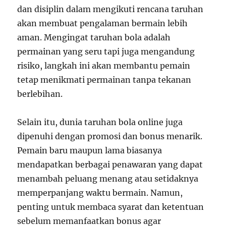
dan disiplin dalam mengikuti rencana taruhan
akan membuat pengalaman bermain lebih
aman. Mengingat taruhan bola adalah
permainan yang seru tapi juga mengandung
risiko, langkah ini akan membantu pemain
tetap menikmati permainan tanpa tekanan
berlebihan.
Selain itu, dunia taruhan bola online juga
dipenuhi dengan promosi dan bonus menarik.
Pemain baru maupun lama biasanya
mendapatkan berbagai penawaran yang dapat
menambah peluang menang atau setidaknya
memperpanjang waktu bermain. Namun,
penting untuk membaca syarat dan ketentuan
sebelum memanfaatkan bonus agar