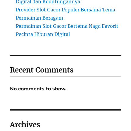
Digital dan Keuntungannya
Provider Slot Gacor Populer Bersama Tema
Permainan Beragam
Permainan Slot Gacor Bertema Naga Favorit
Pecinta Hiburan Digital
Recent Comments
No comments to show.
Archives