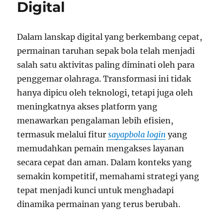
Digital
dan
Keseruan
di
Setiap
Dalam lanskap digital yang berkembang cepat,
Laga
permainan taruhan sepak bola telah menjadi
salah satu aktivitas paling diminati oleh para
penggemar olahraga. Transformasi ini tidak
hanya dipicu oleh teknologi, tetapi juga oleh
meningkatnya akses platform yang
menawarkan pengalaman lebih efisien,
termasuk melalui fitur
sayapbola login
yang
memudahkan pemain mengakses layanan
secara cepat dan aman. Dalam konteks yang
semakin kompetitif, memahami strategi yang
tepat menjadi kunci untuk menghadapi
dinamika permainan yang terus berubah.