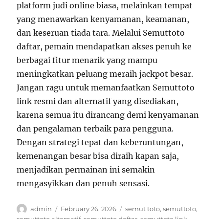
platform judi online biasa, melainkan tempat
yang menawarkan kenyamanan, keamanan,
dan keseruan tiada tara. Melalui Semuttoto
daftar, pemain mendapatkan akses penuh ke
berbagai fitur menarik yang mampu
meningkatkan peluang meraih jackpot besar.
Jangan ragu untuk memanfaatkan Semuttoto
link resmi dan alternatif yang disediakan,
karena semua itu dirancang demi kenyamanan
dan pengalaman terbaik para pengguna.
Dengan strategi tepat dan keberuntungan,
kemenangan besar bisa diraih kapan saja,
menjadikan permainan ini semakin
mengasyikkan dan penuh sensasi.
Author
Posted
Tags
admin
February 26, 2026
semut toto
,
semuttoto
,
on