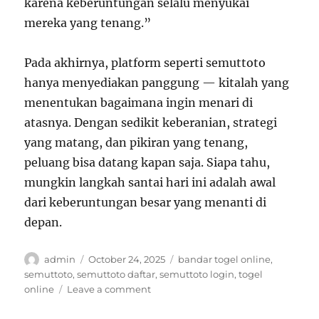
karena keberuntungan selalu menyukai
mereka yang tenang.”
Pada akhirnya, platform seperti semuttoto
hanya menyediakan panggung — kitalah yang
menentukan bagaimana ingin menari di
atasnya. Dengan sedikit keberanian, strategi
yang matang, dan pikiran yang tenang,
peluang bisa datang kapan saja. Siapa tahu,
mungkin langkah santai hari ini adalah awal
dari keberuntungan besar yang menanti di
depan.
Author
Posted
Tags
admin
October 24, 2025
bandar togel online
,
on
semuttoto
,
semuttoto daftar
,
semuttoto login
,
togel
on
online
Leave a comment
Menjemput
Peluang