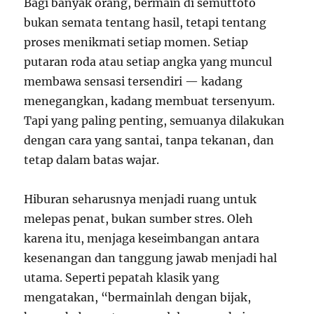
Bagi banyak orang, bermain di semuttoto
bukan semata tentang hasil, tetapi tentang
proses menikmati setiap momen. Setiap
putaran roda atau setiap angka yang muncul
membawa sensasi tersendiri — kadang
menegangkan, kadang membuat tersenyum.
Tapi yang paling penting, semuanya dilakukan
dengan cara yang santai, tanpa tekanan, dan
tetap dalam batas wajar.
Hiburan seharusnya menjadi ruang untuk
melepas penat, bukan sumber stres. Oleh
karena itu, menjaga keseimbangan antara
kesenangan dan tanggung jawab menjadi hal
utama. Seperti pepatah klasik yang
mengatakan, “bermainlah dengan bijak,