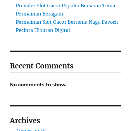
Provider Slot Gacor Populer Bersama Tema
Permainan Beragam
Permainan Slot Gacor Bertema Naga Favorit
Pecinta Hiburan Digital
Recent Comments
No comments to show.
Archives