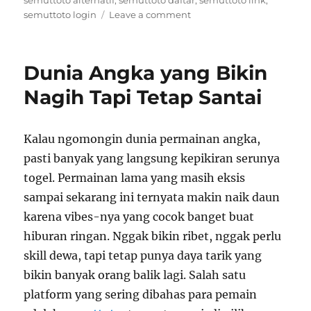
semuttoto alternatif
,
semuttoto daftar
,
semuttoto link
,
on
semuttoto login
Leave a comment
Main
Lebih
Percaya
Dunia Angka yang Bikin
Diri
di
Nagih Tapi Tetap Santai
Situs
Togel
Online
Kalau ngomongin dunia permainan angka,
Berkualitas
pasti banyak yang langsung kepikiran serunya
Tinggi
togel. Permainan lama yang masih eksis
sampai sekarang ini ternyata makin naik daun
karena vibes-nya yang cocok banget buat
hiburan ringan. Nggak bikin ribet, nggak perlu
skill dewa, tapi tetap punya daya tarik yang
bikin banyak orang balik lagi. Salah satu
platform yang sering dibahas para pemain