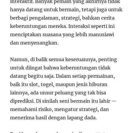
interaktif. Banyak pemain yang akhirnya tidak
hanya datang untuk bermain, tetapi juga untuk
berbagi pengalaman, strategi, bahkan cerita
keberuntungan mereka. Interaksi seperti ini
menciptakan suasana yang lebih manusiawi
dan menyenangkan.
Namun, di balik semua keseruannya, penting
untuk diingat bahwa keberuntungan tidak
datang begitu saja. Dalam setiap permainan,
baik itu slot, togel, maupun jenis hiburan
lainnya, ada unsur peluang yang tak bisa
diprediksi. Di sinilah seni bermain itu lahir —
memahami risiko, mengatur strategi, dan
menerima hasil dengan lapang dada.