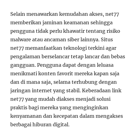
Selain menawarkan kemudahan akses, net77
memberikan jaminan keamanan sehingga
pengguna tidak perlu khawatir tentang risiko
malware atau ancaman siber lainnya. Situs
net77 memanfaatkan teknologi terkini agar
pengalaman berselancar tetap lancar dan bebas
gangguan. Pengguna dapat dengan leluasa
menikmati konten favorit mereka kapan saja
dan di mana saja, selama terhubung dengan
jaringan internet yang stabil. Keberadaan link
net77 yang mudah diakses menjadi solusi
praktis bagi mereka yang menginginkan
kenyamanan dan kecepatan dalam mengakses
berbagai hiburan digital.