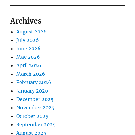
Archives
August 2026
July 2026
June 2026
May 2026
April 2026
March 2026
February 2026
January 2026
December 2025
November 2025
October 2025
September 2025
August 2025