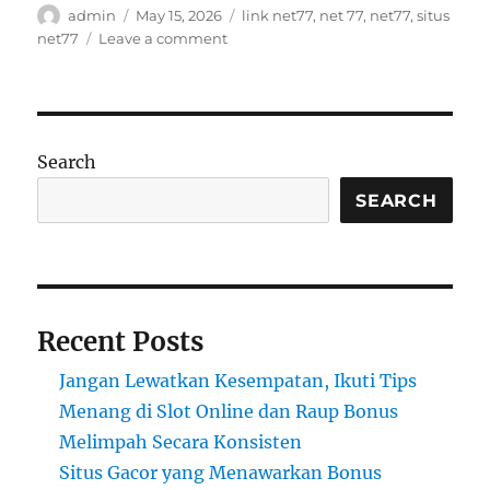
Author
Posted
Tags
admin
May 15, 2026
link net77
,
net 77
,
net77
,
situs
on
on
net77
Leave a comment
Tingkatkan
Peluang
Jackpot
dengan
Slot
Search
Gacor
Paling
SEARCH
Ramai
yang
Sedang
Naik
Daun
Recent Posts
Jangan Lewatkan Kesempatan, Ikuti Tips
Menang di Slot Online dan Raup Bonus
Melimpah Secara Konsisten
Situs Gacor yang Menawarkan Bonus