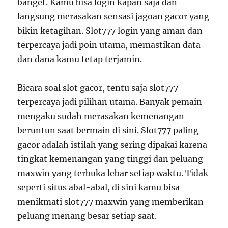
banget. Kamu bisa login kapan saja dan
langsung merasakan sensasi jagoan gacor yang
bikin ketagihan. Slot777 login yang aman dan
terpercaya jadi poin utama, memastikan data
dan dana kamu tetap terjamin.
Bicara soal slot gacor, tentu saja slot777
terpercaya jadi pilihan utama. Banyak pemain
mengaku sudah merasakan kemenangan
beruntun saat bermain di sini. Slot777 paling
gacor adalah istilah yang sering dipakai karena
tingkat kemenangan yang tinggi dan peluang
maxwin yang terbuka lebar setiap waktu. Tidak
seperti situs abal-abal, di sini kamu bisa
menikmati slot777 maxwin yang memberikan
peluang menang besar setiap saat.