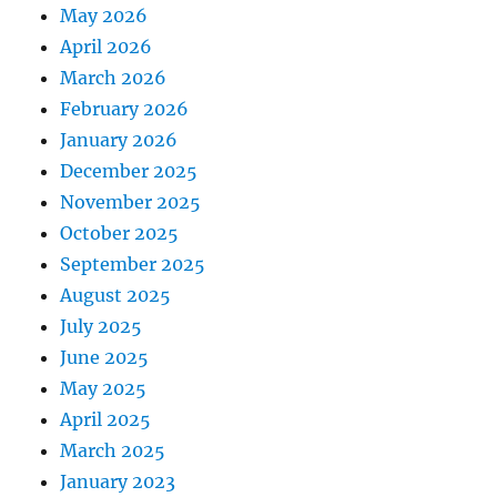
May 2026
April 2026
March 2026
February 2026
January 2026
December 2025
November 2025
October 2025
September 2025
August 2025
July 2025
June 2025
May 2025
April 2025
March 2025
January 2023