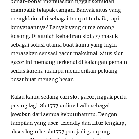
benar-benar memuaskan nggak semudah
membalik telapak tangan. Banyak situs yang
mengklaim diri sebagai tempat terbaik, tapi
kenyataannya? Banyak yang cuma omong
kosong. Di situlah kehadiran slot777 masuk
sebagai solusi utama buat kamu yang ingin
merasakan sensasi gacor maksimal. Situs slot
gacor ini memang terkenal di kalangan pemain
serius karena mampu memberikan peluang
besar buat menang besar.
Kalau kamu sedang cari slot gacor, nggak perlu
pusing lagi. Slot777 online hadir sebagai
jawaban dari semua kebutuhanmu. Dengan
tampilan yang user-friendly dan fitur lengkap,
akses login ke slot777 pun jadi gampang