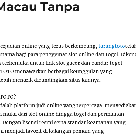
 Macau Tanpa
perjudian online yang terus berkembang,
tarungtoto
tela
utama bagi para penggemar slot online dan togel. Diken
m terkemuka untuk link slot gacor dan bandar togel
TOTO menawarkan berbagai keunggulan yang
ebih menarik dibandingkan situs lainnya.
GTOTO?
ah platform judi online yang terpercaya, menyediaka
 mulai dari slot online hingga togel dan permainan
. Dengan lisensi resmi serta standar keamanan yang
ini menjadi favorit di kalangan pemain yang