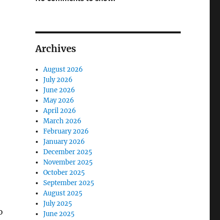
Archives
August 2026
July 2026
June 2026
May 2026
April 2026
March 2026
February 2026
January 2026
December 2025
November 2025
October 2025
September 2025
August 2025
July 2025
o
June 2025