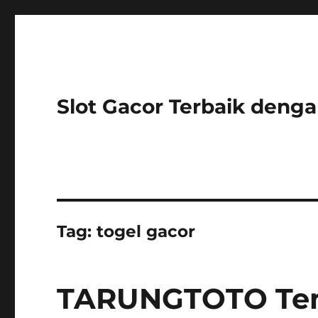
Slot Gacor Terbaik deng
Tag:
togel gacor
TARUNGTOTO Tem