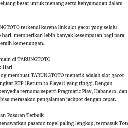
eluang besar untuk menang serta kenyamanan dalam
NGTOTO terkenal karena link slot gacor yang selalu
ap hari, memberikan lebih banyak kesempatan bagi para
eraih kemenangan.
rmain di TARUNGTOTO
p Hari
 yang membuat TARUNGTOTO menarik adalah slot gacor
ingkat RTP (Return to Player) yang tinggi. Dengan
penyedia ternama seperti Pragmatic Play, Habanero, dan
 bisa merasakan pengalaman jackpot dengan cepat.
an Pasaran Terbaik
awarkan pasaran togel paling lengkap, termasuk Tot