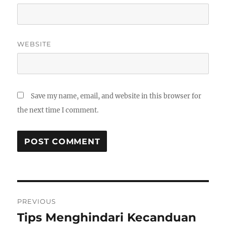
WEBSITE
Save my name, email, and website in this browser for
the next time I comment.
Post
PREVIOUS
navigation
Tips Menghindari Kecanduan
Previous