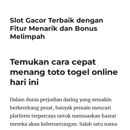
Slot Gacor Terbaik dengan
Fitur Menarik dan Bonus
Melimpah
Temukan cara cepat
menang toto togel online
hari ini
Dalam dunia perjudian daring yang semakin
berkembang pesat, banyak pemain mencari
platform terpercaya untuk memuaskan hasrat
mereka akan keberuntungan. Salah satu nama