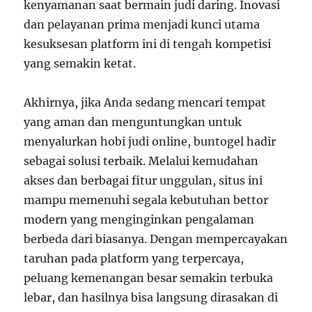
kenyamanan saat bermain judi daring. Inovasi
dan pelayanan prima menjadi kunci utama
kesuksesan platform ini di tengah kompetisi
yang semakin ketat.
Akhirnya, jika Anda sedang mencari tempat
yang aman dan menguntungkan untuk
menyalurkan hobi judi online, buntogel hadir
sebagai solusi terbaik. Melalui kemudahan
akses dan berbagai fitur unggulan, situs ini
mampu memenuhi segala kebutuhan bettor
modern yang menginginkan pengalaman
berbeda dari biasanya. Dengan mempercayakan
taruhan pada platform yang terpercaya,
peluang kemenangan besar semakin terbuka
lebar, dan hasilnya bisa langsung dirasakan di