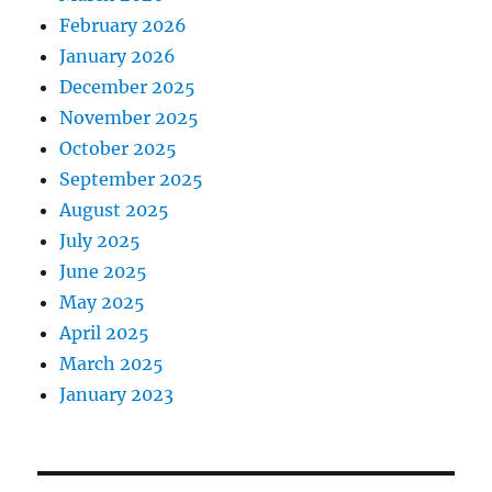
February 2026
January 2026
December 2025
November 2025
October 2025
September 2025
August 2025
July 2025
June 2025
May 2025
April 2025
March 2025
January 2023