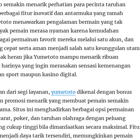
o semakin menarik perhatian para pecinta taruhan
berbagai fitur inovatif dan antarmuka yang ramah
toto menawarkan pengalaman bermain yang tak
anyak pemain merasa nyaman karena kemudahan
gai permainan favorit mereka melalui satu akun, dan
ng cepat serta aman menjadi salah satu keunggulan utam
 Tidak heran jika Yumetoto mampu menarik ribuan
 harinya yang ingin merasakan sensasi kemenangan
an sport maupun kasino digital.
an dari segi layanan,
yumetoto
dikenal dengan bonus
n promosi menarik yang membuat pemain semakin
ama. Situs ini menghadirkan berbagai opsi permainan
ccarat, poker, dan taruhan olahraga dengan peluang
 cukup tinggi bila dimanfaatkan secara maksimal. Fitu
a menjadi daya tarik tersendiri, memungkinkan pemain