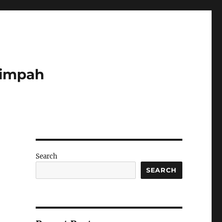
limpah
Search
SEARCH