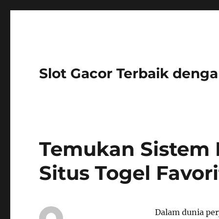
Slot Gacor Terbaik deng
Temukan Sistem M
Situs Togel Favor
Dalam dunia per