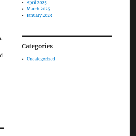
April 2025
March 2025
January 2023
.
Categories
,
i
Uncategorized