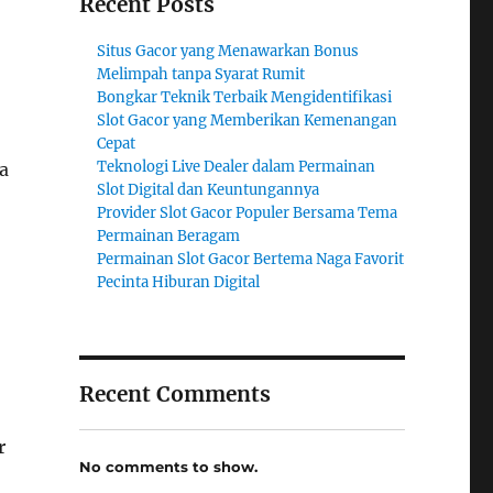
Recent Posts
Situs Gacor yang Menawarkan Bonus
Melimpah tanpa Syarat Rumit
Bongkar Teknik Terbaik Mengidentifikasi
Slot Gacor yang Memberikan Kemenangan
Cepat
Teknologi Live Dealer dalam Permainan
a
Slot Digital dan Keuntungannya
Provider Slot Gacor Populer Bersama Tema
Permainan Beragam
Permainan Slot Gacor Bertema Naga Favorit
Pecinta Hiburan Digital
Recent Comments
r
No comments to show.