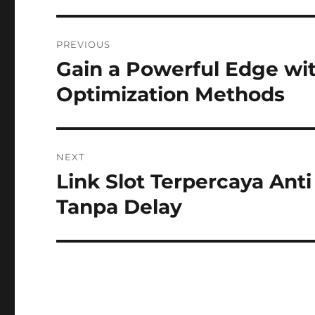
Post
PREVIOUS
navigation
Gain a Powerful Edge wit
Previous
post:
Optimization Methods
NEXT
Link Slot Terpercaya An
Next
post:
Tanpa Delay