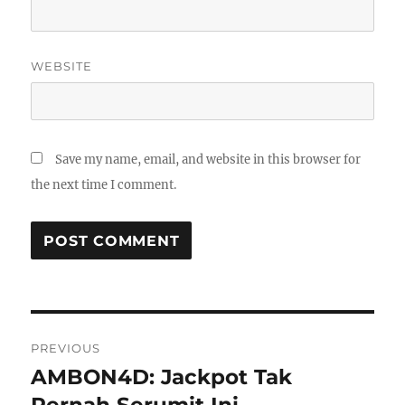
WEBSITE
Save my name, email, and website in this browser for
the next time I comment.
Post
PREVIOUS
navigation
AMBON4D: Jackpot Tak
Previous
post: