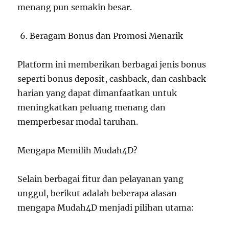
menang pun semakin besar.
Beragam Bonus dan Promosi Menarik
Platform ini memberikan berbagai jenis bonus
seperti bonus deposit, cashback, dan cashback
harian yang dapat dimanfaatkan untuk
meningkatkan peluang menang dan
memperbesar modal taruhan.
Mengapa Memilih Mudah4D?
Selain berbagai fitur dan pelayanan yang
unggul, berikut adalah beberapa alasan
mengapa Mudah4D menjadi pilihan utama: