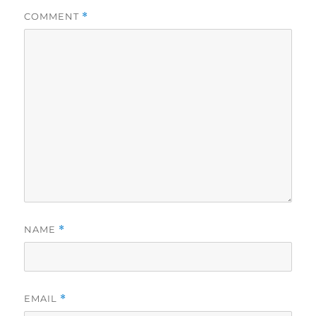
COMMENT
*
NAME
*
EMAIL
*