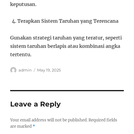
keputusan.
Terapkan Sistem Taruhan yang Terencana
Gunakan strategi taruhan yang teratur, seperti
sistem taruhan berlapis atau kombinasi angka
tertentu.
Author
Posted
admin
May 19, 2025
on
Leave a Reply
Your email address will not be published.
Required fields
are marked
*