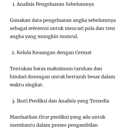
Analisis Pengeluaran Sebelumnya
Gunakan data pengeluaran angka sebelumnya
sebagai referensi untuk mencari pola dan tren
angka yang mungkin muncul.
Kelola Keuangan dengan Cermat
Tentukan batas maksimum taruhan dan
hindari dorongan untuk bertaruh besar dalam
waktu singkat.
Ikuti Prediksi dan Analisis yang Tersedia
Manfaatkan fitur prediksi yang ada untuk
membantu dalam proses pengambilan