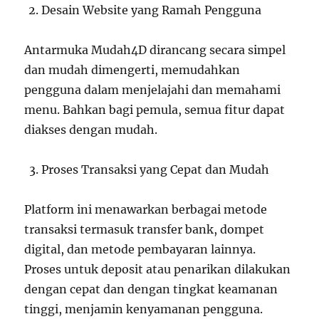
Desain Website yang Ramah Pengguna
Antarmuka Mudah4D dirancang secara simpel
dan mudah dimengerti, memudahkan
pengguna dalam menjelajahi dan memahami
menu. Bahkan bagi pemula, semua fitur dapat
diakses dengan mudah.
Proses Transaksi yang Cepat dan Mudah
Platform ini menawarkan berbagai metode
transaksi termasuk transfer bank, dompet
digital, dan metode pembayaran lainnya.
Proses untuk deposit atau penarikan dilakukan
dengan cepat dan dengan tingkat keamanan
tinggi, menjamin kenyamanan pengguna.