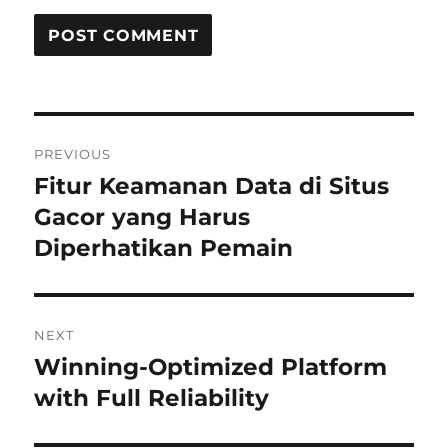
Post
PREVIOUS
navigation
Fitur Keamanan Data di Situs
Previous
post:
Gacor yang Harus
Diperhatikan Pemain
NEXT
Winning-Optimized Platform
Next
post:
with Full Reliability