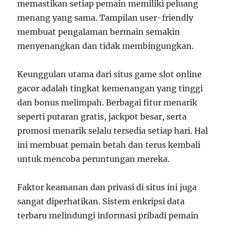
memastikan setiap pemain memiliki peluang
menang yang sama. Tampilan user-friendly
membuat pengalaman bermain semakin
menyenangkan dan tidak membingungkan.
Keunggulan utama dari situs game slot online
gacor adalah tingkat kemenangan yang tinggi
dan bonus melimpah. Berbagai fitur menarik
seperti putaran gratis, jackpot besar, serta
promosi menarik selalu tersedia setiap hari. Hal
ini membuat pemain betah dan terus kembali
untuk mencoba peruntungan mereka.
Faktor keamanan dan privasi di situs ini juga
sangat diperhatikan. Sistem enkripsi data
terbaru melindungi informasi pribadi pemain