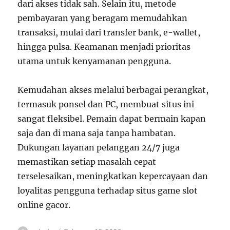
dari akses tidak sah. Selain itu, metode
pembayaran yang beragam memudahkan
transaksi, mulai dari transfer bank, e-wallet,
hingga pulsa. Keamanan menjadi prioritas
utama untuk kenyamanan pengguna.
Kemudahan akses melalui berbagai perangkat,
termasuk ponsel dan PC, membuat situs ini
sangat fleksibel. Pemain dapat bermain kapan
saja dan di mana saja tanpa hambatan.
Dukungan layanan pelanggan 24/7 juga
memastikan setiap masalah cepat
terselesaikan, meningkatkan kepercayaan dan
loyalitas pengguna terhadap situs game slot
online gacor.