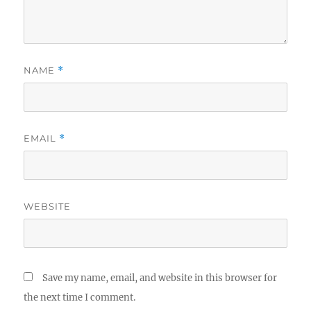
NAME
*
EMAIL
*
WEBSITE
Save my name, email, and website in this browser for
the next time I comment.