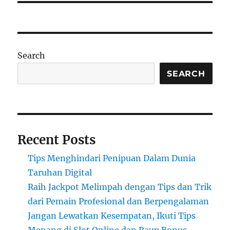
Search
SEARCH
Recent Posts
Tips Menghindari Penipuan Dalam Dunia
Taruhan Digital
Raih Jackpot Melimpah dengan Tips dan Trik
dari Pemain Profesional dan Berpengalaman
Jangan Lewatkan Kesempatan, Ikuti Tips