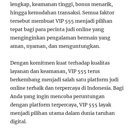
lengkap, keamanan tinggi, bonus menarik,
hingga kemudahan transaksi. Semua faktor
tersebut membuat VIP 555 menjadi pilihan
tepat bagi para pecinta judi online yang
menginginkan pengalaman bermain yang
aman, nyaman, dan menguntungkan.
Dengan komitmen kuat terhadap kualitas
layanan dan keamanan, VIP 555 terus
berkembang menjadi salah satu platform judi
online terbaik dan terpercaya di Indonesia. Bagi
Anda yang ingin mencoba peruntungan
dengan platform terpercaya, VIP 555 layak
menjadi pilihan utama dalam dunia taruhan
digital.