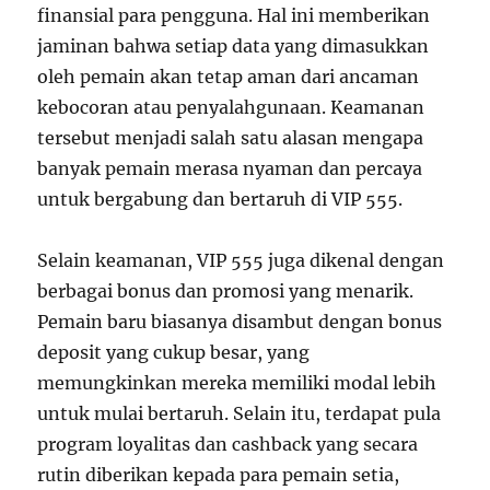
finansial para pengguna. Hal ini memberikan
jaminan bahwa setiap data yang dimasukkan
oleh pemain akan tetap aman dari ancaman
kebocoran atau penyalahgunaan. Keamanan
tersebut menjadi salah satu alasan mengapa
banyak pemain merasa nyaman dan percaya
untuk bergabung dan bertaruh di VIP 555.
Selain keamanan, VIP 555 juga dikenal dengan
berbagai bonus dan promosi yang menarik.
Pemain baru biasanya disambut dengan bonus
deposit yang cukup besar, yang
memungkinkan mereka memiliki modal lebih
untuk mulai bertaruh. Selain itu, terdapat pula
program loyalitas dan cashback yang secara
rutin diberikan kepada para pemain setia,