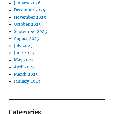
January 2026
December 2025
November 2025
October 2025
September 2025
August 2025
July 2025
June 2025
May 2025
April 2025
March 2025
January 2023
Categories