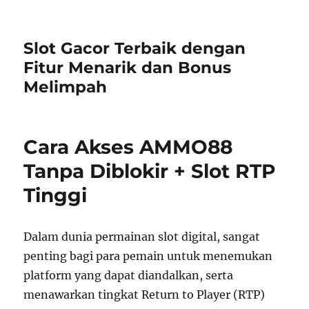
Slot Gacor Terbaik dengan
Fitur Menarik dan Bonus
Melimpah
Cara Akses AMMO88
Tanpa Diblokir + Slot RTP
Tinggi
Dalam dunia permainan slot digital, sangat
penting bagi para pemain untuk menemukan
platform yang dapat diandalkan, serta
menawarkan tingkat Return to Player (RTP)