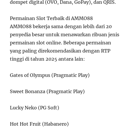
dompet digital (OVO, Dana, GoPay), dan QRIS.
Permainan Slot Terbaik di AMMO88
AMMO88 bekerja sama dengan lebih dari 20
penyedia besar untuk menawarkan ribuan jenis
permainan slot online. Beberapa permainan
yang paling direkomendasikan dengan RTP
tinggi di tahun 2025 antara lain:
Gates of Olympus (Pragmatic Play)
Sweet Bonanza (Pragmatic Play)
Lucky Neko (PG Soft)
Hot Hot Fruit (Habanero)