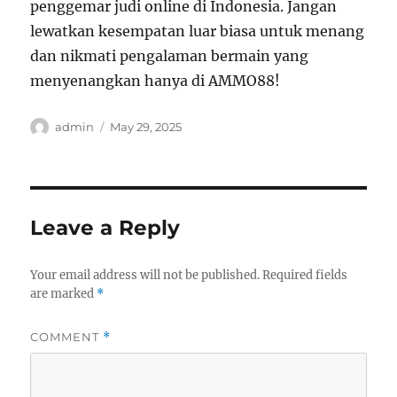
penggemar judi online di Indonesia. Jangan
lewatkan kesempatan luar biasa untuk menang
dan nikmati pengalaman bermain yang
menyenangkan hanya di AMMO88!
Author
Posted
admin
May 29, 2025
on
Leave a Reply
Your email address will not be published.
Required fields
are marked
*
COMMENT
*