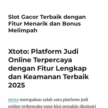
Slot Gacor Terbaik dengan
Fitur Menarik dan Bonus
Melimpah
Xtoto: Platform Judi
Online Terpercaya
dengan Fitur Lengkap
dan Keamanan Terbaik
2025
xtoto
merupakan salah satu platform judi
online terkemuka yang kini semakin diminati