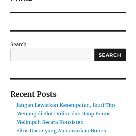
Search
SEARCH
Recent Posts
Jangan Lewatkan Kesempatan, Ikuti Tips
Menang di Slot Online dan Raup Bonus
Melimpah Secara Konsisten
Situs Gacor yang Menawarkan Bonus