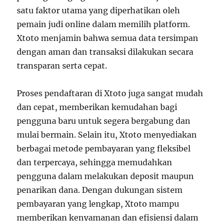
satu faktor utama yang diperhatikan oleh
pemain judi online dalam memilih platform.
Xtoto menjamin bahwa semua data tersimpan
dengan aman dan transaksi dilakukan secara
transparan serta cepat.
Proses pendaftaran di Xtoto juga sangat mudah
dan cepat, memberikan kemudahan bagi
pengguna baru untuk segera bergabung dan
mulai bermain. Selain itu, Xtoto menyediakan
berbagai metode pembayaran yang fleksibel
dan terpercaya, sehingga memudahkan
pengguna dalam melakukan deposit maupun
penarikan dana. Dengan dukungan sistem
pembayaran yang lengkap, Xtoto mampu
memberikan kenyamanan dan efisiensi dalam