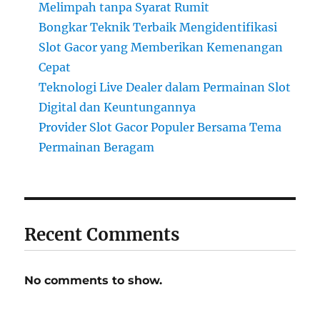
Melimpah tanpa Syarat Rumit
Bongkar Teknik Terbaik Mengidentifikasi
Slot Gacor yang Memberikan Kemenangan
Cepat
Teknologi Live Dealer dalam Permainan Slot
Digital dan Keuntungannya
Provider Slot Gacor Populer Bersama Tema
Permainan Beragam
Recent Comments
No comments to show.