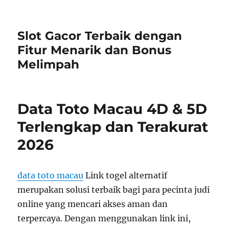
Slot Gacor Terbaik dengan
Fitur Menarik dan Bonus
Melimpah
Data Toto Macau 4D & 5D
Terlengkap dan Terakurat
2026
data toto macau
Link togel alternatif
merupakan solusi terbaik bagi para pecinta judi
online yang mencari akses aman dan
terpercaya. Dengan menggunakan link ini,