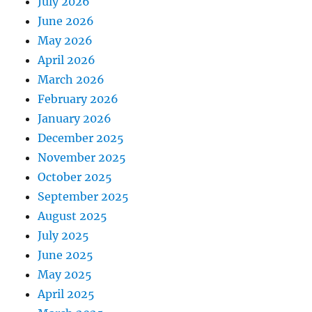
July 2026
June 2026
May 2026
April 2026
March 2026
February 2026
January 2026
December 2025
November 2025
October 2025
September 2025
August 2025
July 2025
June 2025
May 2025
April 2025