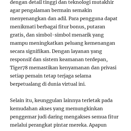
dengan detail tinggi dan teknologi mutakhir
agar pengalaman bermain semakin
menyenangkan dan adil. Para pengguna dapat
menikmati berbagai fitur bonus, putaran
gratis, dan simbol-simbol menarik yang
mampu meningkatkan peluang kemenangan
secara signifikan. Dengan layanan yang
responsif dan sistem keamanan terdepan,
Tiger78 memastikan kenyamanan dan privasi
setiap pemain tetap terjaga selama
berpetualang di dunia virtual ini.
Selain itu, keunggulan lainnya terletak pada
kemudahan akses yang memungkinkan
penggemar judi daring mengakses semua fitur
melalui perangkat pintar mereka. Apapun