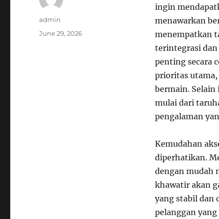
ingin mendapat
Author
admin
menawarkan ber
Posted
June 29, 2026
menempatkan ta
on
terintegrasi da
penting secara 
prioritas utama
bermain. Selain
mulai dari taru
pengalaman ya
Kemudahan akses
diperhatikan. M
dengan mudah na
khawatir akan g
yang stabil dan 
pelanggan yang 