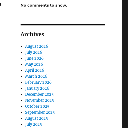
u
No comments to show.
.
Archives
August 2026
July 2026
June 2026
May 2026
April 2026
March 2026
February 2026
January 2026
December 2025
November 2025
October 2025
September 2025
August 2025
July 2025