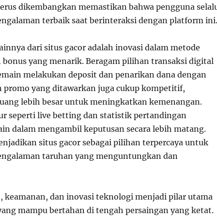
 terus dikembangkan memastikan bahwa pengguna selal
galaman terbaik saat berinteraksi dengan platform ini
ainnya dari situs gacor adalah inovasi dalam metode
bonus yang menarik. Beragam pilihan transaksi digital
ain melakukan deposit dan penarikan dana dengan
n promo yang ditawarkan juga cukup kompetitif,
uang lebih besar untuk meningkatkan kemenangan.
ur seperti live betting dan statistik pertandingan
n dalam mengambil keputusan secara lebih matang.
njadikan situs gacor sebagai pilihan terpercaya untuk
engalaman taruhan yang menguntungkan dan
n, keamanan, dan inovasi teknologi menjadi pilar utama
r yang mampu bertahan di tengah persaingan yang ketat.