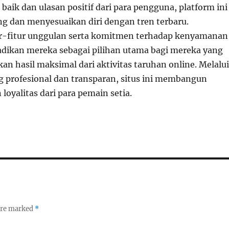
baik dan ulasan positif dari para pengguna, platform ini
g dan menyesuaikan diri dengan tren terbaru.
ur-fitur unggulan serta komitmen terhadap kenyamanan
ikan mereka sebagai pilihan utama bagi mereka yang
n hasil maksimal dari aktivitas taruhan online. Melalui
 profesional dan transparan, situs ini membangun
loyalitas dari para pemain setia.
 are marked
*