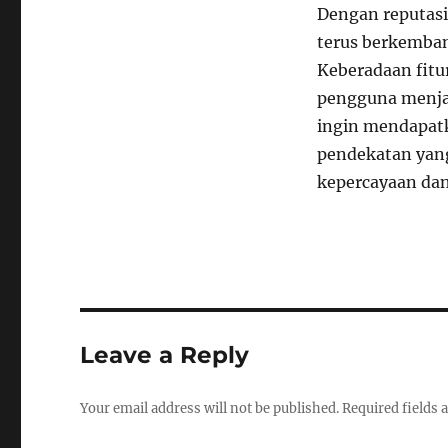
Dengan reputasi 
terus berkemban
Keberadaan fit
pengguna menjad
ingin mendapatka
pendekatan yang
kepercayaan dan 
Leave a Reply
Your email address will not be published.
Required fields