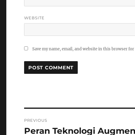
WEBSITE
Save my name, email, and website in this browser for
Post
PREVIOUS
navigation
Peran Teknologi Augment
Previous