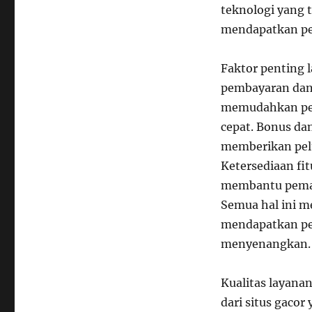
teknologi yang
mendapatkan pen
Faktor penting l
pembayaran dan 
memudahkan pem
cepat. Bonus da
memberikan pel
Ketersediaan fit
membantu pemai
Semua hal ini me
mendapatkan p
menyenangkan.
Kualitas layana
dari situs gaco