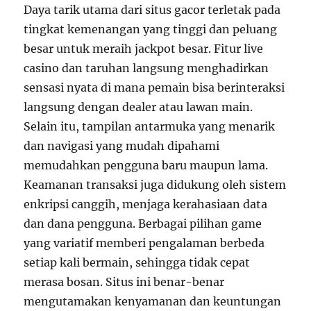
Daya tarik utama dari situs gacor terletak pada
tingkat kemenangan yang tinggi dan peluang
besar untuk meraih jackpot besar. Fitur live
casino dan taruhan langsung menghadirkan
sensasi nyata di mana pemain bisa berinteraksi
langsung dengan dealer atau lawan main.
Selain itu, tampilan antarmuka yang menarik
dan navigasi yang mudah dipahami
memudahkan pengguna baru maupun lama.
Keamanan transaksi juga didukung oleh sistem
enkripsi canggih, menjaga kerahasiaan data
dan dana pengguna. Berbagai pilihan game
yang variatif memberi pengalaman berbeda
setiap kali bermain, sehingga tidak cepat
merasa bosan. Situs ini benar-benar
mengutamakan kenyamanan dan keuntungan