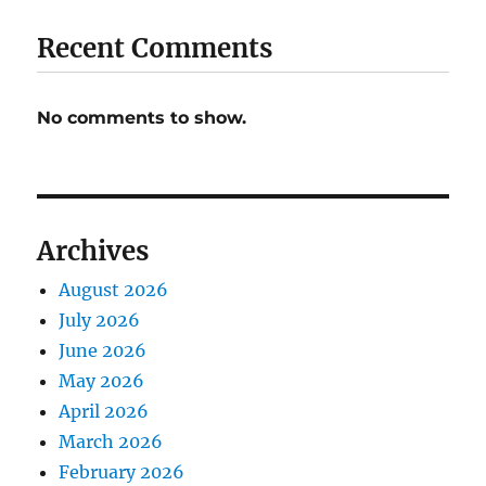
Recent Comments
No comments to show.
Archives
August 2026
July 2026
June 2026
May 2026
April 2026
March 2026
February 2026