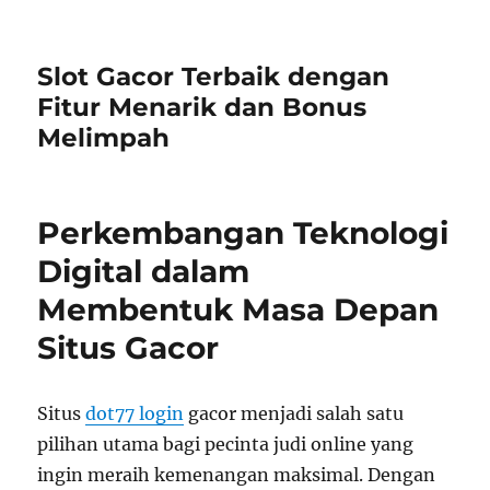
Slot Gacor Terbaik dengan
Fitur Menarik dan Bonus
Melimpah
Perkembangan Teknologi
Digital dalam
Membentuk Masa Depan
Situs Gacor
Situs
dot77 login
gacor menjadi salah satu
pilihan utama bagi pecinta judi online yang
ingin meraih kemenangan maksimal. Dengan