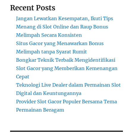
Recent Posts
Jangan Lewatkan Kesempatan, Ikuti Tips
Menang di Slot Online dan Raup Bonus
Melimpah Secara Konsisten
Situs Gacor yang Menawarkan Bonus
Melimpah tanpa Syarat Rumit
Bongkar Teknik Terbaik Mengidentifikasi
Slot Gacor yang Memberikan Kemenangan
Cepat
Teknologi Live Dealer dalam Permainan Slot
Digital dan Keuntungannya
Provider Slot Gacor Populer Bersama Tema
Permainan Beragam