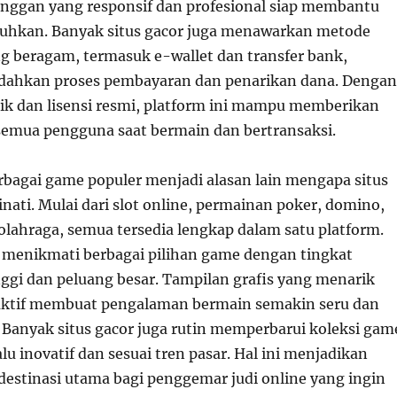
langgan yang responsif dan profesional siap membantu
tuhkan. Banyak situs gacor juga menawarkan metode
 beragam, termasuk e-wallet dan transfer bank,
ahkan proses pembayaran dan penarikan dana. Dengan
aik dan lisensi resmi, platform ini mampu memberikan
semua pengguna saat bermain dan bertransaksi.
rbagai game populer menjadi alasan lain mengapa situs
inati. Mulai dari slot online, permainan poker, domino,
olahraga, semua tersedia lengkap dalam satu platform.
menikmati berbagai pilihan game dengan tingkat
gi dan peluang besar. Tampilan grafis yang menarik
eraktif membuat pengalaman bermain semakin seru dan
anyak situs gacor juga rutin memperbarui koleksi gam
lu inovatif dan sesuai tren pasar. Hal ini menjadikan
destinasi utama bagi penggemar judi online yang ingin