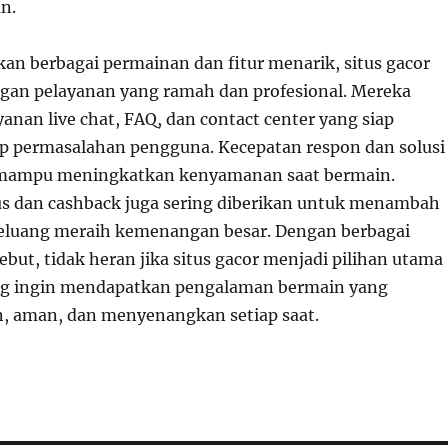
n.
an berbagai permainan dan fitur menarik, situs gacor
ngan pelayanan yang ramah dan profesional. Mereka
anan live chat, FAQ, dan contact center yang siap
 permasalahan pengguna. Kecepatan respon dan solusi
 mampu meningkatkan kenyamanan saat bermain.
s dan cashback juga sering diberikan untuk menambah
eluang meraih kemenangan besar. Dengan berbagai
but, tidak heran jika situs gacor menjadi pilihan utama
ng ingin mendapatkan pengalaman bermain yang
 aman, dan menyenangkan setiap saat.