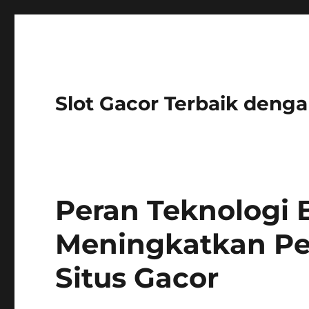
Slot Gacor Terbaik deng
Peran Teknologi 
Meningkatkan Pe
Situs Gacor