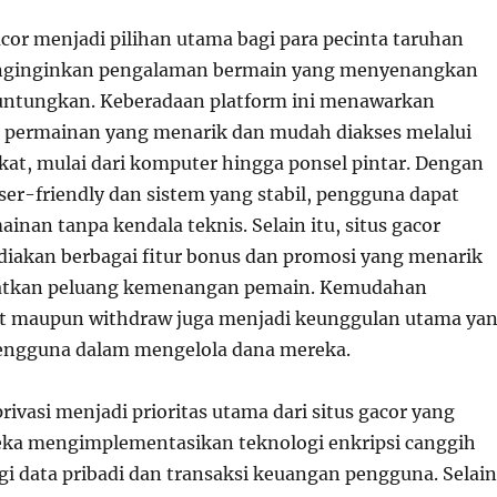
cor menjadi pilihan utama bagi para pecinta taruhan
nginginkan pengalaman bermain yang menyenangkan
untungkan. Keberadaan platform ini menawarkan
 permainan yang menarik dan mudah diakses melalui
kat, mulai dari komputer hingga ponsel pintar. Dengan
ser-friendly dan sistem yang stabil, pengguna dapat
nan tanpa kendala teknis. Selain itu, situs gacor
iakan berbagai fitur bonus dan promosi yang menarik
atkan peluang kemenangan pemain. Kemudahan
it maupun withdraw juga menjadi keunggulan utama ya
gguna dalam mengelola dana mereka.
ivasi menjadi prioritas utama dari situs gacor yang
eka mengimplementasikan teknologi enkripsi canggih
i data pribadi dan transaksi keuangan pengguna. Selain