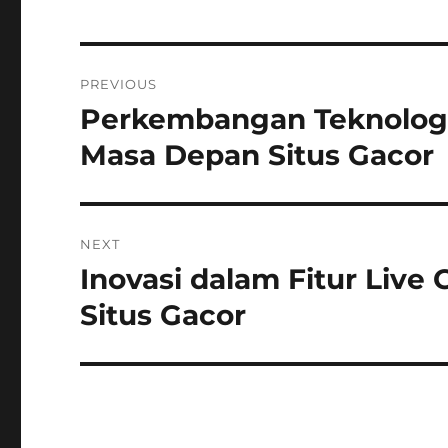
Post
PREVIOUS
navigation
Perkembangan Teknologi
Previous
post:
Masa Depan Situs Gacor
NEXT
Inovasi dalam Fitur Live
Next
post:
Situs Gacor