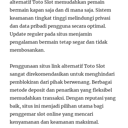
alternatif Toto Slot memudahkan pemain
bermain kapan saja dan di mana saja. Sistem
keamanan tingkat tinggi melindungi privasi
dan data pribadi pengguna secara optimal.
Update reguler pada situs menjamin
pengalaman bermain tetap segar dan tidak
membosankan.
Penggunaan situs link alternatif Toto Slot
sangat direkomendasikan untuk menghindari
pemblokiran dari pihak berwenang. Berbagai
metode deposit dan penarikan yang fleksibel
memudahkan transaksi. Dengan reputasi yang
baik, situs ini menjadi pilihan utama bagi
penggemar slot online yang mencari
kenyamanan dan keamanan maksimal.