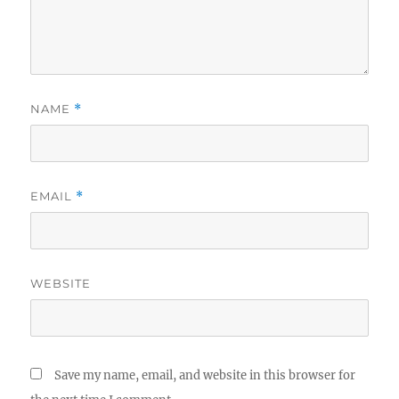
NAME
*
EMAIL
*
WEBSITE
Save my name, email, and website in this browser for