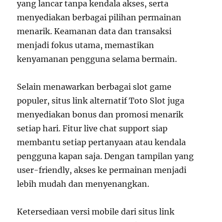
yang lancar tanpa kendala akses, serta
menyediakan berbagai pilihan permainan
menarik. Keamanan data dan transaksi
menjadi fokus utama, memastikan
kenyamanan pengguna selama bermain.
Selain menawarkan berbagai slot game
populer, situs link alternatif Toto Slot juga
menyediakan bonus dan promosi menarik
setiap hari. Fitur live chat support siap
membantu setiap pertanyaan atau kendala
pengguna kapan saja. Dengan tampilan yang
user-friendly, akses ke permainan menjadi
lebih mudah dan menyenangkan.
Ketersediaan versi mobile dari situs link