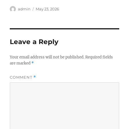
Author
Posted
admin
May 23, 2026
on
Leave a Reply
Your email address will not be published.
Required fields
are marked
*
COMMENT
*