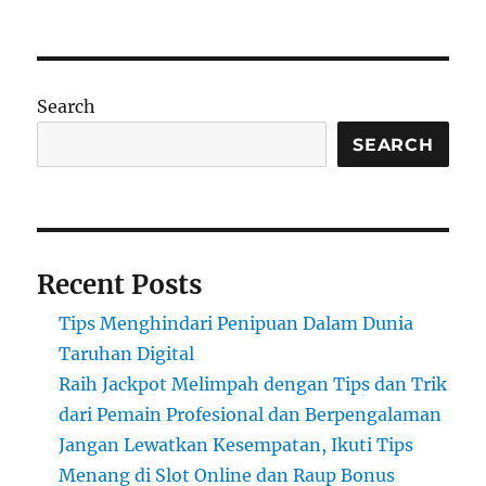
Search
SEARCH
Recent Posts
Tips Menghindari Penipuan Dalam Dunia
Taruhan Digital
Raih Jackpot Melimpah dengan Tips dan Trik
dari Pemain Profesional dan Berpengalaman
Jangan Lewatkan Kesempatan, Ikuti Tips
Menang di Slot Online dan Raup Bonus