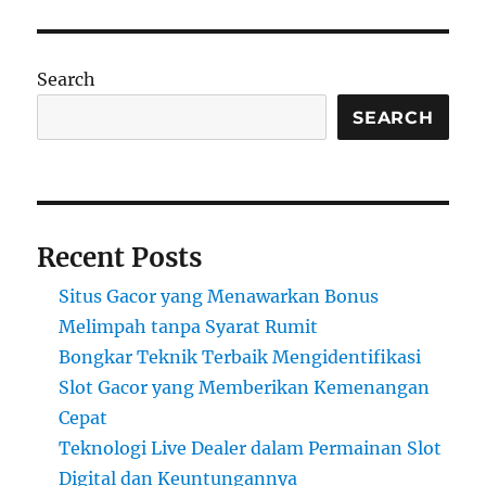
Search
SEARCH
Recent Posts
Situs Gacor yang Menawarkan Bonus
Melimpah tanpa Syarat Rumit
Bongkar Teknik Terbaik Mengidentifikasi
Slot Gacor yang Memberikan Kemenangan
Cepat
Teknologi Live Dealer dalam Permainan Slot
Digital dan Keuntungannya