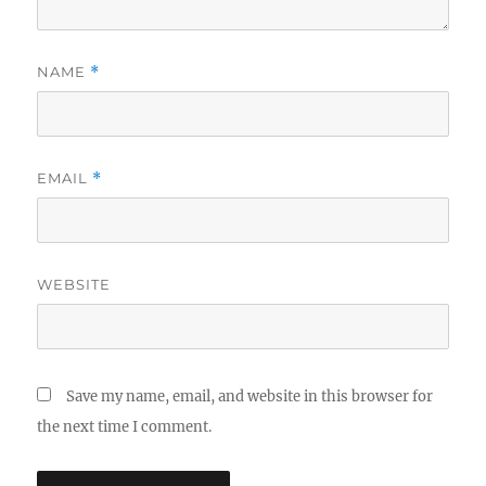
NAME
*
EMAIL
*
WEBSITE
Save my name, email, and website in this browser for
the next time I comment.