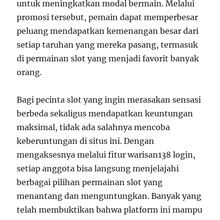
untuk meningkatkan modal bermain. Melalui
promosi tersebut, pemain dapat memperbesar
peluang mendapatkan kemenangan besar dari
setiap taruhan yang mereka pasang, termasuk
di permainan slot yang menjadi favorit banyak
orang.
Bagi pecinta slot yang ingin merasakan sensasi
berbeda sekaligus mendapatkan keuntungan
maksimal, tidak ada salahnya mencoba
keberuntungan di situs ini. Dengan
mengaksesnya melalui fitur warisan138 login,
setiap anggota bisa langsung menjelajahi
berbagai pilihan permainan slot yang
menantang dan menguntungkan. Banyak yang
telah membuktikan bahwa platform ini mampu