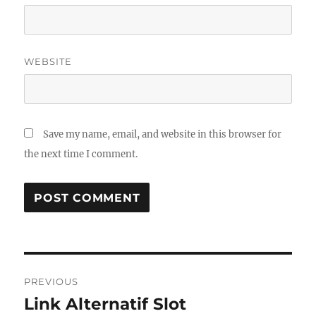
WEBSITE
Save my name, email, and website in this browser for
the next time I comment.
Post
PREVIOUS
navigation
Link Alternatif Slot
Previous