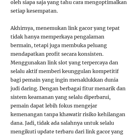
oleh siapa saja yang tahu cara mengoptimalkan
setiap kesempatan.
Akhirnya, menemukan link gacor yang tepat
tidak hanya memperkaya pengalaman
bermain, tetapi juga membuka peluang
mendapatkan profit secara konsisten.
Menggunakan link slot yang terpercaya dan
selalu aktif memberi keunggulan kompetitif
bagi pemain yang ingin menaklukkan dunia
judi daring. Dengan berbagai fitur menarik dan
sistem keamanan yang selalu diperbarui,
pemain dapat lebih fokus mengejar
kemenangan tanpa khawatir risiko kehilangan
dana. Jadi, tidak ada salahnya untuk selalu
mengikuti update terbaru dari link gacor yang