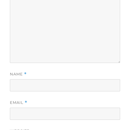
NAME
*
EMAIL
*