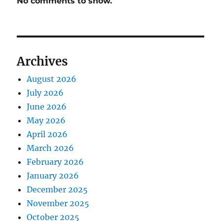
No comments to show.
Archives
August 2026
July 2026
June 2026
May 2026
April 2026
March 2026
February 2026
January 2026
December 2025
November 2025
October 2025