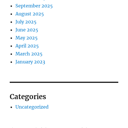
September 2025
August 2025
July 2025
June 2025
May 2025
April 2025
March 2025
January 2023
Categories
Uncategorized