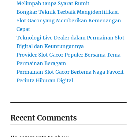
Melimpah tanpa Syarat Rumit
Bongkar Teknik Terbaik Mengidentifikasi
Slot Gacor yang Memberikan Kemenangan
Cepat
Teknologi Live Dealer dalam Permainan Slot
Digital dan Keuntungannya
Provider Slot Gacor Populer Bersama Tema
Permainan Beragam
Permainan Slot Gacor Bertema Naga Favorit
Pecinta Hiburan Digital
Recent Comments