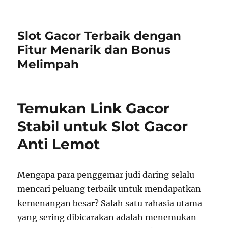
Slot Gacor Terbaik dengan
Fitur Menarik dan Bonus
Melimpah
Temukan Link Gacor
Stabil untuk Slot Gacor
Anti Lemot
Mengapa para penggemar judi daring selalu
mencari peluang terbaik untuk mendapatkan
kemenangan besar? Salah satu rahasia utama
yang sering dibicarakan adalah menemukan