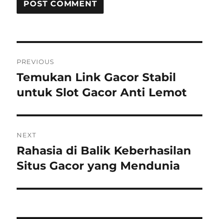
Post
PREVIOUS
navigation
Temukan Link Gacor Stabil
Previous
post:
untuk Slot Gacor Anti Lemot
NEXT
Rahasia di Balik Keberhasilan
Next
post:
Situs Gacor yang Mendunia