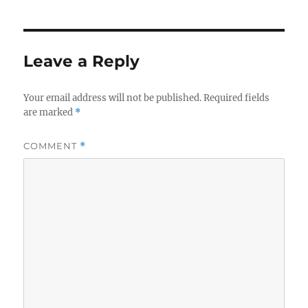
Leave a Reply
Your email address will not be published.
Required fields
are marked
*
COMMENT
*