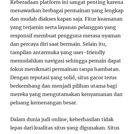
Keberadaan platform ini sangat penting karena
menawarkan berbagai permainan yang lengkap
dan mudah diakses kapan saja. Fitur keamanan
yang terjamin serta layanan pelanggan yang
responsif membuat pengguna merasa nyaman
dan percaya diri saat bermain. Selain itu,
tampilan antarmuka yang user-friendly
memudahkan navigasi sehingga pemain dapat
fokus menikmati permainan tanpa hambatan.
Dengan reputasi yang solid, situs gacor terus
berkembang dan menjadi pilihan utama bagi
mereka yang mengutamakan kenyamanan dan
peluang kemenangan besar.
Dalam dunia judi online, keberhasilan tidak
lepas dari kualitas situs yang digunakan. Situs