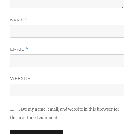
NAME
*
EMAIL
*
WEBSITE
Save my name, email, and website in this browser for
the next time I comment.