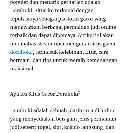
populer dan menarik perhatian adalah
Dorahoki. Situs ini terkenal dengan
reputasinya sebagai platform gacor yang
menawarkan berbagai permainan judi online
terbaik dan dapat dipercaya. Artikel ini akan
membahas secara rinci mengenai situs gacor
dorahoki
, termasuk kelebihan, fitur, cara
bermain, dan tips untuk meraih kemenangan
maksimal.
Apa Itu Situs Gacor Dorahoki?
Dorahoki adalah sebuah platform judi online
yang menyediakan beragam jenis permainan
judi seperti togel, slot, kasino langsung, dan