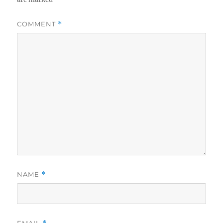
COMMENT
*
NAME
*