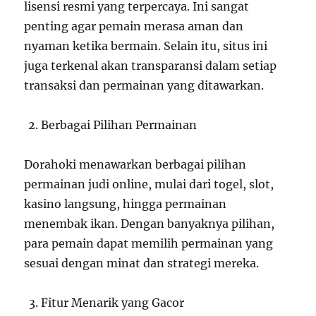
lisensi resmi yang terpercaya. Ini sangat
penting agar pemain merasa aman dan
nyaman ketika bermain. Selain itu, situs ini
juga terkenal akan transparansi dalam setiap
transaksi dan permainan yang ditawarkan.
Berbagai Pilihan Permainan
Dorahoki menawarkan berbagai pilihan
permainan judi online, mulai dari togel, slot,
kasino langsung, hingga permainan
menembak ikan. Dengan banyaknya pilihan,
para pemain dapat memilih permainan yang
sesuai dengan minat dan strategi mereka.
Fitur Menarik yang Gacor