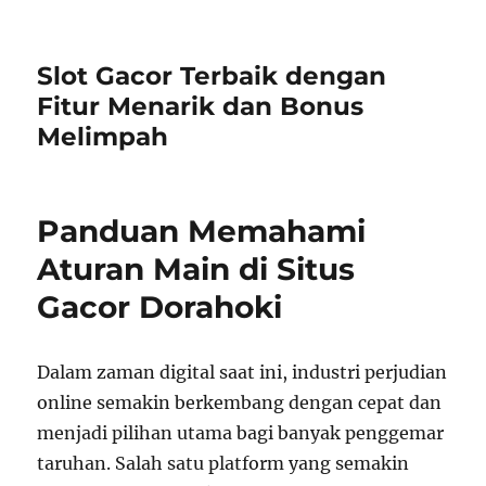
Slot Gacor Terbaik dengan
Fitur Menarik dan Bonus
Melimpah
Panduan Memahami
Aturan Main di Situs
Gacor Dorahoki
Dalam zaman digital saat ini, industri perjudian
online semakin berkembang dengan cepat dan
menjadi pilihan utama bagi banyak penggemar
taruhan. Salah satu platform yang semakin