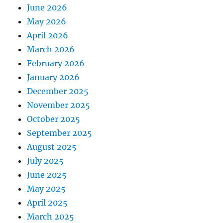
June 2026
May 2026
April 2026
March 2026
February 2026
January 2026
December 2025
November 2025
October 2025
September 2025
August 2025
July 2025
June 2025
May 2025
April 2025
March 2025