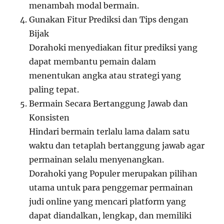
menambah modal bermain.
Gunakan Fitur Prediksi dan Tips dengan
Bijak
Dorahoki menyediakan fitur prediksi yang
dapat membantu pemain dalam
menentukan angka atau strategi yang
paling tepat.
Bermain Secara Bertanggung Jawab dan
Konsisten
Hindari bermain terlalu lama dalam satu
waktu dan tetaplah bertanggung jawab agar
permainan selalu menyenangkan.
Dorahoki yang Populer merupakan pilihan
utama untuk para penggemar permainan
judi online yang mencari platform yang
dapat diandalkan, lengkap, dan memiliki