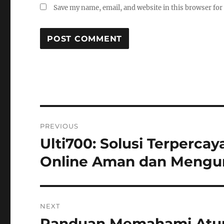
Save my name, email, and website in this browser for
Post
PREVIOUS
navigation
Ulti700: Solusi Terperca
Previous
post:
Online Aman dan Mengu
NEXT
Panduan Memahami Atura
Next