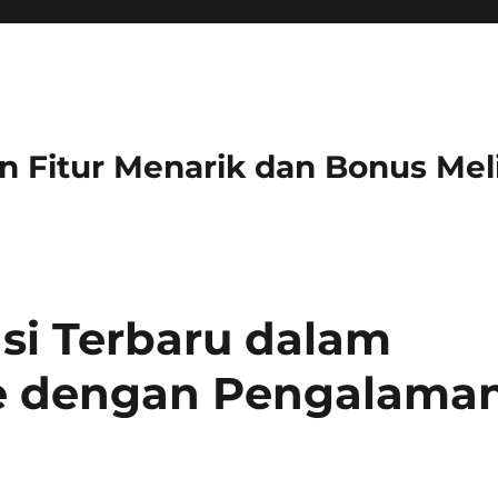
an Fitur Menarik dan Bonus Me
asi Terbaru dalam
ne dengan Pengalama