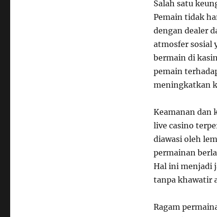
Salah satu keung
Pemain tidak ha
dengan dealer da
atmosfer sosia
bermain di kasi
pemain terhadap
meningkatkan ku
Keamanan dan ke
live casino ter
diawasi oleh le
permainan berla
Hal ini menjadi
tanpa khawatir 
Ragam permainan