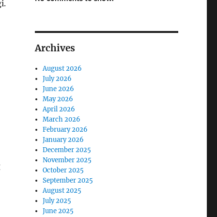
i.
Archives
August 2026
July 2026
June 2026
May 2026
April 2026
March 2026
February 2026
January 2026
December 2025
November 2025
g
October 2025
September 2025
August 2025
July 2025
June 2025