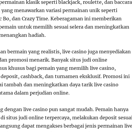
permainan klasik seperti blackjack, roulette, dan baccara
 yang menawarkan variasi permainan unik seperti
ic Bo, dan Crazy Time. Keberagaman ini memberikan
pemain untuk memilih sesuai selera dan meningkatkan
menangkan hadiah.
an bermain yang realistis, live casino juga menyediakan
dan promosi menarik. Banyak situs judi online
s khusus bagi pemain yang memilih live casino,
deposit, cashback, dan turnamen eksklusif. Promosi ini
i tambah dan meningkatkan daya tarik live casino
utama dalam perjudian online.
g dengan live casino pun sangat mudah. Pemain hanya
di situs judi online terpercaya, melakukan deposit sesua
langsung dapat mengakses berbagai jenis permainan liv