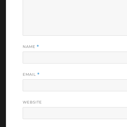
NAME
*
EMAIL
*
WEBSITE