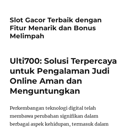
Slot Gacor Terbaik dengan
Fitur Menarik dan Bonus
Melimpah
Ulti700: Solusi Terpercaya
untuk Pengalaman Judi
Online Aman dan
Menguntungkan
Perkembangan teknologi digital telah
membawa perubahan signifikan dalam
berbagai aspek kehidupan, termasuk dalam