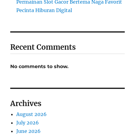
Permainan Slot Gacor Bertema Naga Favorit
Pecinta Hiburan Digital
Recent Comments
No comments to show.
Archives
August 2026
July 2026
June 2026