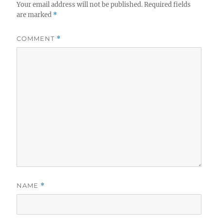
Your email address will not be published.
Required fields
are marked
*
COMMENT
*
NAME
*