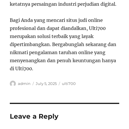
ketatnya persaingan industri perjudian digital.
Bagi Anda yang mencari situs judi online
profesional dan dapat diandalkan, Ulti700
merupakan solusi terbaik yang layak
dipertimbangkan. Bergabunglah sekarang dan
nikmati pengalaman taruhan online yang
menyenangkan dan penuh keuntungan hanya
di Ulti700.
Author
Posted
Tags
admin
July 5, 2025
ulti700
on
Leave a Reply