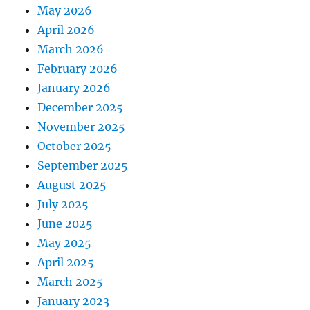
May 2026
April 2026
March 2026
February 2026
January 2026
December 2025
November 2025
October 2025
September 2025
August 2025
July 2025
June 2025
May 2025
April 2025
March 2025
January 2023