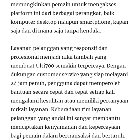
memungkinkan pemain untuk mengakses
platform ini dari berbagai perangkat, baik
komputer desktop maupun smartphone, kapan
saja dan di mana saja tanpa kendala.
Layanan pelanggan yang responsif dan
profesional menjadi nilai tambah yang
membuat Ulti700 semakin terpercaya. Dengan
dukungan customer service yang siap melayani
24 jam penuh, pengguna dapat memperoleh
bantuan secara cepat dan tepat setiap kali
mengalami kesulitan atau memiliki pertanyaan
terkait layanan. Keberadaan tim layanan
pelanggan yang andal ini sangat membantu
menciptakan kenyamanan dan kepercayaan
bagi pemain dalam bertransaksi dan bertaruh.