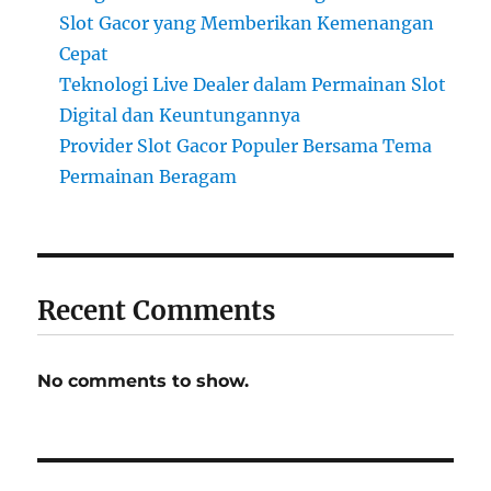
Slot Gacor yang Memberikan Kemenangan
Cepat
Teknologi Live Dealer dalam Permainan Slot
Digital dan Keuntungannya
Provider Slot Gacor Populer Bersama Tema
Permainan Beragam
Recent Comments
No comments to show.