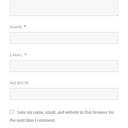
NAME
*
EMAIL
*
WEBSITE
Save my name, email, and website in this browser for
the next time I comment.