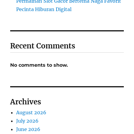
Permainan Slot Gacor Bertema Naga Favorit
Pecinta Hiburan Digital
Recent Comments
No comments to show.
Archives
August 2026
July 2026
June 2026