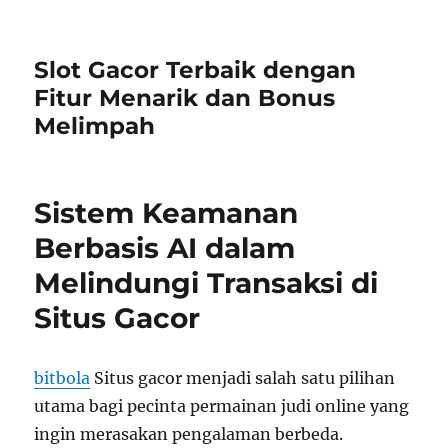
Slot Gacor Terbaik dengan
Fitur Menarik dan Bonus
Melimpah
Sistem Keamanan
Berbasis AI dalam
Melindungi Transaksi di
Situs Gacor
bitbola
Situs gacor menjadi salah satu pilihan
utama bagi pecinta permainan judi online yang
ingin merasakan pengalaman berbeda.