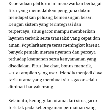
Keberadaan platform ini menawarkan berbagai
fitur yang memudahkan pengguna dalam
mendapatkan peluang kemenangan besar.
Dengan sistem yang terintegrasi dan
terpercaya, situs gacor mampu memberikan
layanan terbaik serta transaksi yang cepat dan
aman. Popularitasnya terus meningkat karena
banyak pemain merasa nyaman dan percaya
terhadap keamanan serta kenyamanan yang
disediakan. Fitur live chat, bonus menarik,
serta tampilan yang user-friendly menjadi daya
tarik utama yang membuat situs gacor selalu
diminati banyak orang.
Selain itu, keunggulan utama dari situs gacor
terletak pada keberagaman permainan yang