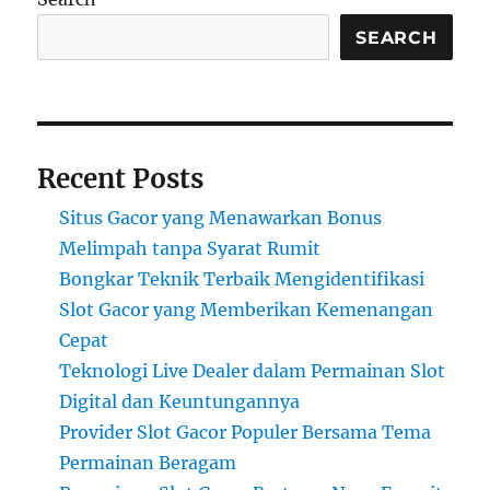
SEARCH
Recent Posts
Situs Gacor yang Menawarkan Bonus
Melimpah tanpa Syarat Rumit
Bongkar Teknik Terbaik Mengidentifikasi
Slot Gacor yang Memberikan Kemenangan
Cepat
Teknologi Live Dealer dalam Permainan Slot
Digital dan Keuntungannya
Provider Slot Gacor Populer Bersama Tema
Permainan Beragam