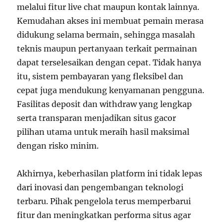
melalui fitur live chat maupun kontak lainnya.
Kemudahan akses ini membuat pemain merasa
didukung selama bermain, sehingga masalah
teknis maupun pertanyaan terkait permainan
dapat terselesaikan dengan cepat. Tidak hanya
itu, sistem pembayaran yang fleksibel dan
cepat juga mendukung kenyamanan pengguna.
Fasilitas deposit dan withdraw yang lengkap
serta transparan menjadikan situs gacor
pilihan utama untuk meraih hasil maksimal
dengan risko minim.
Akhirnya, keberhasilan platform ini tidak lepas
dari inovasi dan pengembangan teknologi
terbaru. Pihak pengelola terus memperbarui
fitur dan meningkatkan performa situs agar