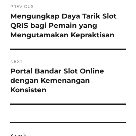
Post
PREVIOUS
navigation
Mengungkap Daya Tarik Slot
Previous
post:
QRIS bagi Pemain yang
Mengutamakan Kepraktisan
NEXT
Portal Bandar Slot Online
Next
post:
dengan Kemenangan
Konsisten
Search