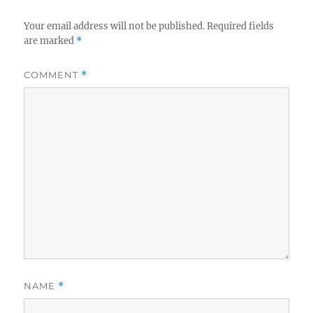
Your email address will not be published.
Required fields
are marked
*
COMMENT
*
NAME
*