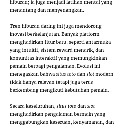
hiburan; ia juga menjadi latihan mental yang
menantang dan menyenangkan.
Tren hiburan daring ini juga mendorong
inovasi berkelanjutan. Banyak platform
menghadirkan fitur baru, seperti antarmuka
yang intuitif, sistem reward menarik, dan
komunitas interaktif yang memungkinkan
pemain berbagi pengalaman. Evolusi ini
menegaskan bahwa
situs toto
dan
slot
modern
tidak hanya relevan tetapi juga terus
berkembang mengikuti kebutuhan pemain.
Secara keseluruhan,
situs toto
dan
slot
menghadirkan pengalaman bermain yang
menggabungkan keseruan, kenyamanan, dan