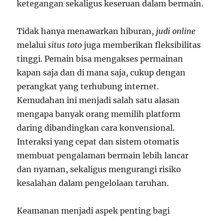
ketegangan sekaligus keseruan dalam bermain.
Tidak hanya menawarkan hiburan,
judi online
melalui
situs toto
juga memberikan fleksibilitas
tinggi. Pemain bisa mengakses permainan
kapan saja dan di mana saja, cukup dengan
perangkat yang terhubung internet.
Kemudahan ini menjadi salah satu alasan
mengapa banyak orang memilih platform
daring dibandingkan cara konvensional.
Interaksi yang cepat dan sistem otomatis
membuat pengalaman bermain lebih lancar
dan nyaman, sekaligus mengurangi risiko
kesalahan dalam pengelolaan taruhan.
Keamanan menjadi aspek penting bagi