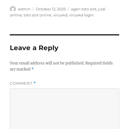
Author
Posted
Tags
admin
October 12, 2025
agen toto slot
,
judi
on
online
,
toto slot online
,
virus4d
,
virus4d login
Leave a Reply
Your email address will not be published.
Required fields
are marked
*
COMMENT
*