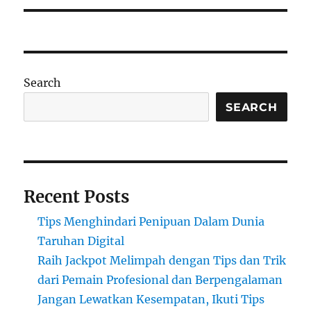
Search
SEARCH
Recent Posts
Tips Menghindari Penipuan Dalam Dunia
Taruhan Digital
Raih Jackpot Melimpah dengan Tips dan Trik
dari Pemain Profesional dan Berpengalaman
Jangan Lewatkan Kesempatan, Ikuti Tips