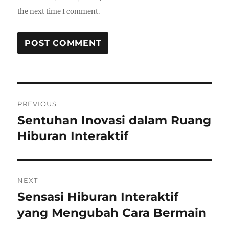
the next time I comment.
Post
PREVIOUS
navigation
Sentuhan Inovasi dalam Ruang
Previous
post:
Hiburan Interaktif
NEXT
Sensasi Hiburan Interaktif
Next
post:
yang Mengubah Cara Bermain