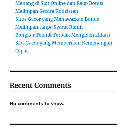
Menang di Slot Online dan Raup Bonus
Melimpah Secara Konsisten
Situs Gacor yang Menawarkan Bonus
Melimpah tanpa Syarat Rumit
Bongkar Teknik Terbaik Mengidentifikasi
Slot Gacor yang Memberikan Kemenangan
Cepat
Recent Comments
No comments to show.