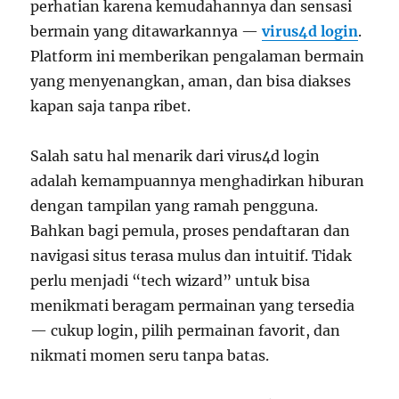
perhatian karena kemudahannya dan sensasi
bermain yang ditawarkannya —
virus4d login
.
Platform ini memberikan pengalaman bermain
yang menyenangkan, aman, dan bisa diakses
kapan saja tanpa ribet.
Salah satu hal menarik dari virus4d login
adalah kemampuannya menghadirkan hiburan
dengan tampilan yang ramah pengguna.
Bahkan bagi pemula, proses pendaftaran dan
navigasi situs terasa mulus dan intuitif. Tidak
perlu menjadi “tech wizard” untuk bisa
menikmati beragam permainan yang tersedia
— cukup login, pilih permainan favorit, dan
nikmati momen seru tanpa batas.