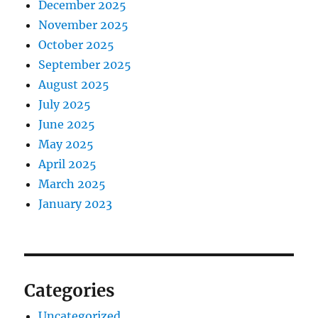
December 2025
November 2025
October 2025
September 2025
August 2025
July 2025
June 2025
May 2025
April 2025
March 2025
January 2023
Categories
Uncategorized