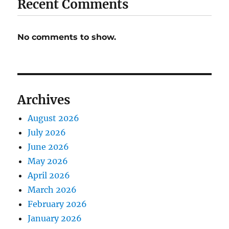
Recent Comments
No comments to show.
Archives
August 2026
July 2026
June 2026
May 2026
April 2026
March 2026
February 2026
January 2026