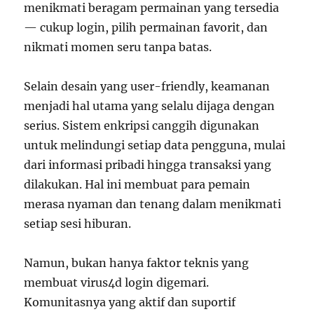
menikmati beragam permainan yang tersedia
— cukup login, pilih permainan favorit, dan
nikmati momen seru tanpa batas.
Selain desain yang user-friendly, keamanan
menjadi hal utama yang selalu dijaga dengan
serius. Sistem enkripsi canggih digunakan
untuk melindungi setiap data pengguna, mulai
dari informasi pribadi hingga transaksi yang
dilakukan. Hal ini membuat para pemain
merasa nyaman dan tenang dalam menikmati
setiap sesi hiburan.
Namun, bukan hanya faktor teknis yang
membuat virus4d login digemari.
Komunitasnya yang aktif dan suportif